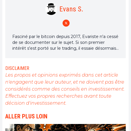
Evans S.
Fasciné par le bitcoin depuis 2017, Evariste n'a cessé
de se documenter sur le sujet. Si son premier
intérêt s'est porté sur le trading, il essaie désormais
activement d’appréhender toutes les avancées
centrées sur les cryptomonnaies. En tant que
rédacteur, il aspire à fournir en permanence un
DISCLAIMER
travail de haute qualité qui reflète l'état du secteur
Les propos et opinions exprimés dans cet article
dans son ensemble.
n'engagent que leur auteur, et ne doivent pas être
considérés comme des conseils en investissement.
Effectuez vos propres recherches avant toute
décision d'investissement.
ALLER PLUS LOIN