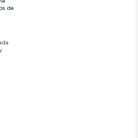
na
sos de
cada
y