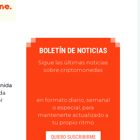
BOLETÍN DE NOTICIAS
Sigue las últimas noticias
sobre criptomonedas
enida
ada
en formato diario, semanal
l
o especial, para
mantenerte actualizado a
tu propio ritmo
QUIERO SUSCRIBIRME