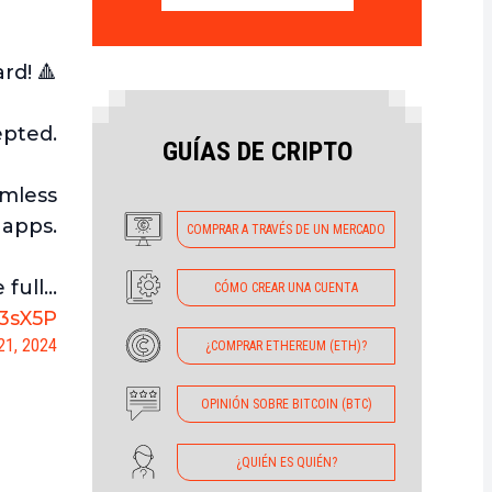
rd! 🔺
epted.
GUÍAS DE CRIPTO
amless
 apps.
COMPRAR A TRAVÉS DE UN MERCADO
 full…
CÓMO CREAR UNA CUENTA
3sX5P
21, 2024
¿COMPRAR ETHEREUM (ETH)?
OPINIÓN SOBRE BITCOIN (BTC)
¿QUIÉN ES QUIÉN?