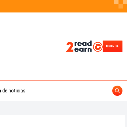
UNIRSE
n de noticias
Busc
ding
 IA
BUSCAR
nedas