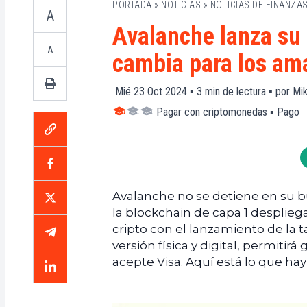
PORTADA
»
NOTICIAS
»
NOTICIAS DE FINANZA
A
Avalanche lanza su t
A
cambia para los ama
Mié 23 Oct 2024 ▪
3
min de lectura ▪ por
Mik
Pagar con criptomonedas
▪
Pago
Avalanche no se detiene en su b
la blockchain de capa 1 despliega
cripto con el lanzamiento de la t
versión física y digital, permitir
acepte Visa. Aquí está lo que hay