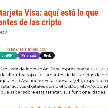
S
de
(BNB)
Guía de
Exchanges
Compra
XRP
arjeta Visa: aquí está lo que
Noticias
(XRP)
Guía
ntes de las cripto
Tec
Definitiva
Cardano
sobre
Noticias
(ADA)
DeFi
aia A.
de
Dogecoin
Finanzas
Guía
(DOGE)
de
Noticias
Mining
Resumir este artículo con:
de
ChatGPT
Perplexity
Grok
Web3
Guías
de
Trading
úsqueda de innovación. Para impresionar a sus usua
 la alfombra roja a los amantes de las tarjetas de dé
arjeta Visa Avalanche. Esta nueva tarjeta, disponible
á gastar activos digitales como el USDC y el AVAX don
 que saber sobre esta tarjeta y sus funcionalidades.