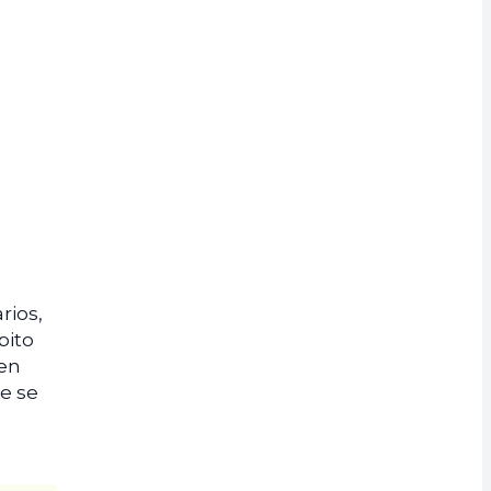
rios,
bito
 en
de se