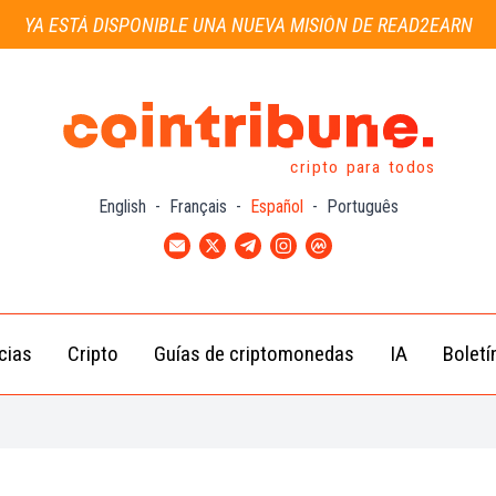
YA ESTÁ DISPONIBLE UNA NUEVA MISIÓN DE READ2EARN
cripto para todos
English
-
Français
-
Español
-
Português
cias
Cripto
Guías de criptomonedas
IA
Boletí
Noticias de
Bitcoin
Guías
Tra
Criptomonedas
(BTC)
para
con
Novatos
Noticias de
Ethereum
Celebridades
(ETH)
Guía de
Criptomo
Noticias
BNB