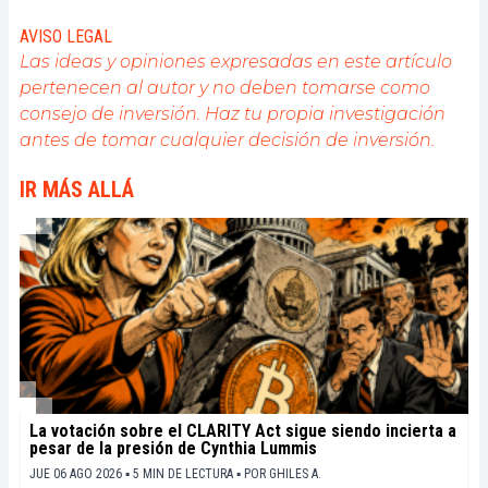
public du secteur.
AVISO LEGAL
Las ideas y opiniones expresadas en este artículo
pertenecen al autor y no deben tomarse como
consejo de inversión. Haz tu propia investigación
antes de tomar cualquier decisión de inversión.
IR MÁS ALLÁ
La votación sobre el CLARITY Act sigue siendo incierta a
pesar de la presión de Cynthia Lummis
JUE 06 AGO 2026 ▪ 5 MIN DE LECTURA ▪
POR
GHILES A.