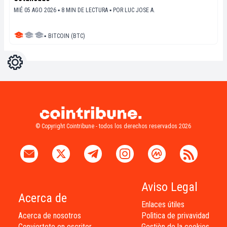
MIÉ 05 AGO 2026 ▪ 8 MIN DE LECTURA ▪
POR
LUC JOSE A.
▪
BITCOIN (BTC)
Ajustes
Light
Dark
© Copyright Cointribune - todos los derechos reservados 2026
Aviso Legal
Acerca de
Enlaces útiles
Acerca de nosotros
Polìtica de privavidad
Conviertete en escritor
Gestiòn de la cookies