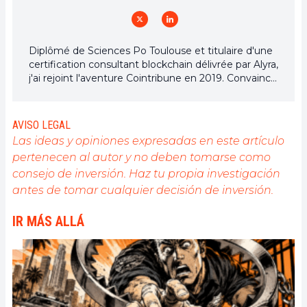
Diplômé de Sciences Po Toulouse et titulaire d'une
certification consultant blockchain délivrée par Alyra,
j'ai rejoint l'aventure Cointribune en 2019. Convaincu
du potentiel de la blockchain pour transformer de
nombreux secteurs de l'économie, j'ai pris
l'engagement de sensibiliser et d'informer le grand
AVISO LEGAL
public sur cet écosystème en constante évolution.
Las ideas y opiniones expresadas en este artículo
Mon objectif est de permettre à chacun de mieux
pertenecen al autor y no deben tomarse como
comprendre la blockchain et de saisir les
consejo de inversión. Haz tu propia investigación
opportunités qu'elle offre. Je m'efforce chaque jour
de fournir une analyse objective de l'actualité, de
antes de tomar cualquier decisión de inversión.
décrypter les tendances du marché, de relayer les
dernières innovations technologiques et de mettre
IR MÁS ALLÁ
en perspective les enjeux économiques et
sociétaux de cette révolution en marche.