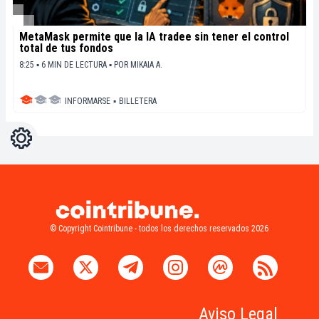
MetaMask permite que la IA tradee sin tener el control
total de tus fondos
8:25 ▪ 6 MIN DE LECTURA ▪
POR
MIKAIA A.
INFORMARSE
▪
BILLETERA
Ajustes
Light
Dark
© Copyright Cointribune - todos los derechos reservados 2026
Aviso Legal