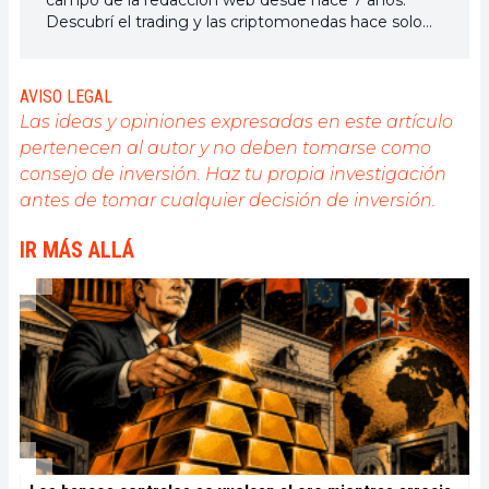
campo de la redacción web desde hace 7 años.
Descubrí el trading y las criptomonedas hace solo
unos años, pero es un universo que me interesa
mucho. Los temas tratados en la plataforma me
permiten aprender más. Cantante en mi tiempo
AVISO LEGAL
libre, también cultivo una gran pasión por la música,
Las ideas y opiniones expresadas en este artículo
la lectura (¡y los animales!)
pertenecen al autor y no deben tomarse como
consejo de inversión. Haz tu propia investigación
antes de tomar cualquier decisión de inversión.
IR MÁS ALLÁ