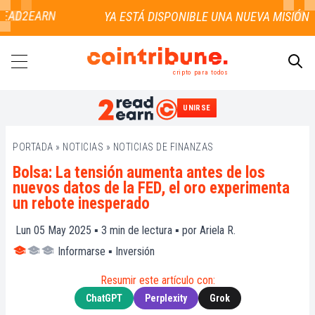
EAD2EARN
cripto para todos
UNIRSE
BUSCAR
PORTADA
»
NOTICIAS
»
NOTICIAS DE FINANZAS
Bolsa: La tensión aumenta antes de los
nuevos datos de la FED, el oro experimenta
un rebote inesperado
Lun 05 May 2025 ▪
3
min de lectura ▪ por
Ariela R.
Informarse
▪
Inversión
Resumir este artículo con:
ChatGPT
Perplexity
Grok