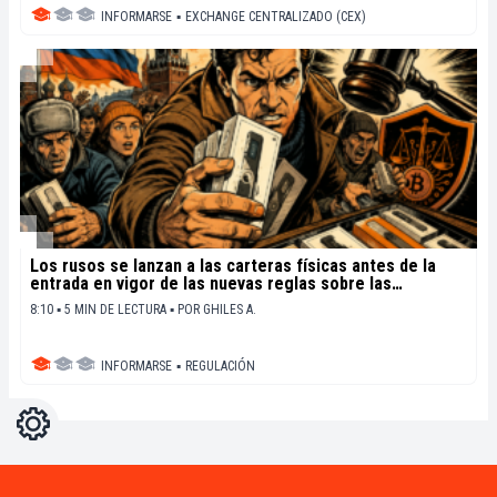
INFORMARSE
▪
EXCHANGE CENTRALIZADO (CEX)
Los rusos se lanzan a las carteras físicas antes de la
entrada en vigor de las nuevas reglas sobre las
criptomonedas
8:10 ▪ 5 MIN DE LECTURA ▪
POR
GHILES A.
INFORMARSE
▪
REGULACIÓN
Ajustes
Light
Dark