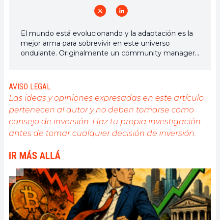
El mundo está evolucionando y la adaptación es la
mejor arma para sobrevivir en este universo
ondulante. Originalmente un community manager
de criptomonedas, me interesa todo lo que esté
directa o indirectamente relacionado con la
blockchain y sus derivados. Para compartir mi
AVISO LEGAL
experiencia y promover un campo que me
Las ideas y opiniones expresadas en este artículo
apasiona, nada mejor que escribir artículos
pertenecen al autor y no deben tomarse como
informativos y relajados.
consejo de inversión. Haz tu propia investigación
antes de tomar cualquier decisión de inversión.
IR MÁS ALLÁ