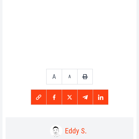
A
A
Eddy S.