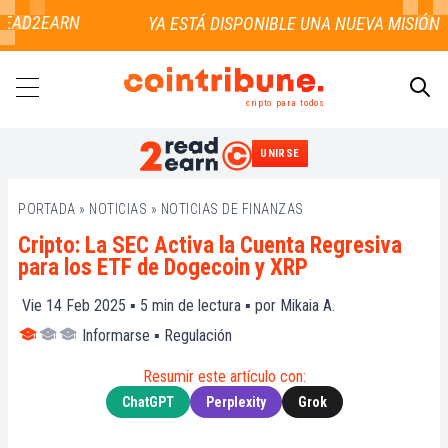
EAD2EARN
cripto para todos
UNIRSE
BUSCAR
PORTADA
»
NOTICIAS
»
NOTICIAS DE FINANZAS
Cripto: La SEC Activa la Cuenta Regresiva
para los ETF de Dogecoin y XRP
Vie 14 Feb 2025 ▪
5
min de lectura ▪ por
Mikaia A.
Informarse
▪
Regulación
Resumir este artículo con:
ChatGPT
Perplexity
Grok