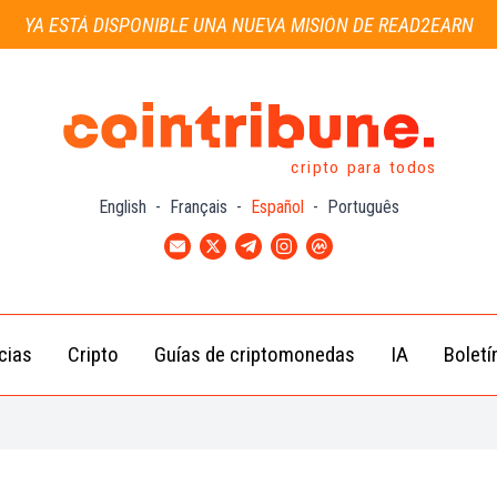
YA ESTÁ DISPONIBLE UNA NUEVA MISIÓN DE READ2EARN
cripto para todos
English
-
Français
-
Español
-
Português
cias
Cripto
Guías de criptomonedas
IA
Boletí
Noticias de
Bitcoin
Guías
Tra
Criptomonedas
(BTC)
para
con
Novatos
Noticias de
Ethereum
Celebridades
(ETH)
Guía de
Criptomo
Noticias
BNB