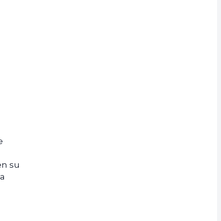
e
en su
la