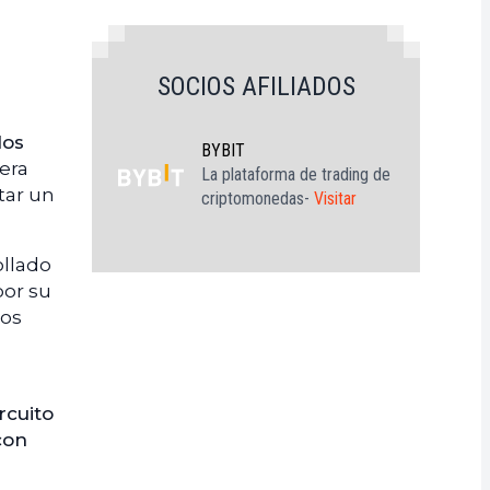
SOCIOS AFILIADOS
los
BYBIT
era
La plataforma de trading de
tar un
criptomonedas-
Visitar
ollado
por su
los
rcuito
con