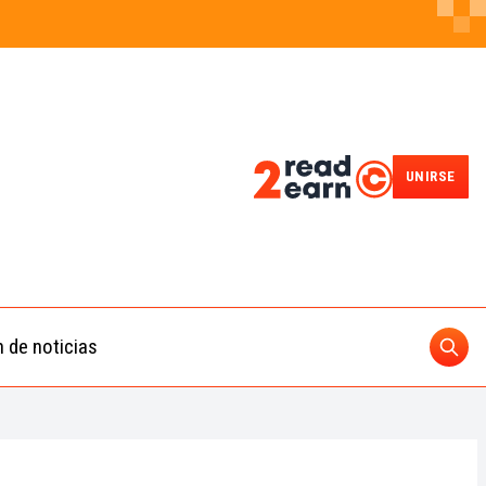
UNIRSE
n de noticias
Busc
ding
 IA
BUSCAR
nedas