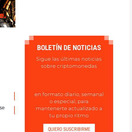
BOLETÍN DE NOTICIAS
Sigue las últimas noticias
sobre criptomonedas
en formato diario, semanal
o especial, para
ase
mantenerte actualizado a
tu propio ritmo
QUIERO SUSCRIBIRME