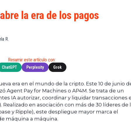
S
de
(BNB)
Guía de
Exchanges
Compra
XRP
abre la era de los pagos
Noticias
(XRP)
Guía
Tec
Definitiva
Cardano
sobre
Noticias
(ADA)
DeFi
ela R.
de
Dogecoin
Finanzas
Guía
(DOGE)
de
Noticias
Mining
Resumir este artículo con:
de
ChatGPT
Perplexity
Grok
Web3
Guías
de
Trading
eva era en el mundo de la cripto. Este 10 de junio d
nzó Agent Pay for Machines o AP4M. Se trata de un
es IA autorizar, coordinar y liquidar transacciones 
). Realizado en asociación con más de 30 líderes de 
nbase y Ripple), este despliegue mayor marca el
 de máquina a máquina.