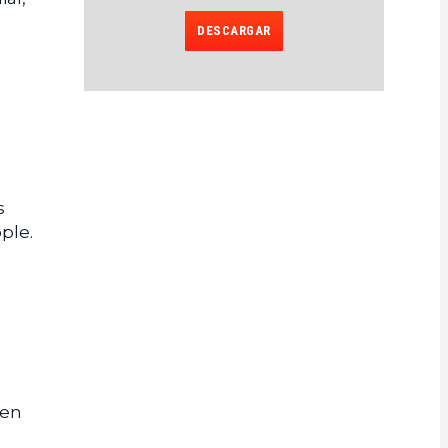
DESCARGAR
s
ple.
yen