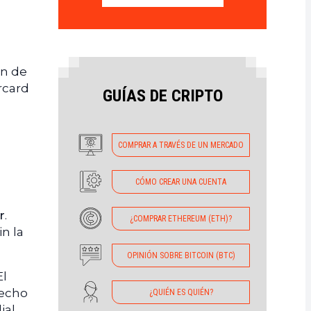
ón de
rcard
GUÍAS DE CRIPTO
COMPRAR A TRAVÉS DE UN MERCADO
CÓMO CREAR UNA CUENTA
r
.
¿COMPRAR ETHEREUM (ETH)?
n la
OPINIÓN SOBRE BITCOIN (BTC)
El
hecho
¿QUIÉN ES QUIÉN?
al,