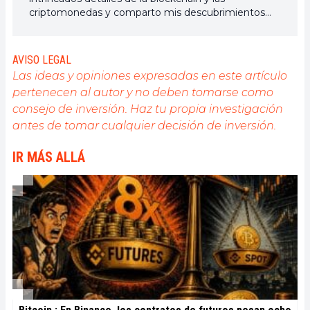
criptomonedas y comparto mis descubrimientos
con la comunidad. Mi sueño es vivir en un mundo
donde la privacidad y la libertad financiera estén
garantizadas para todos, y creo firmemente que
AVISO LEGAL
Bitcoin es la herramienta que puede hacer esto
Las ideas y opiniones expresadas en este artículo
posible.
pertenecen al autor y no deben tomarse como
consejo de inversión. Haz tu propia investigación
antes de tomar cualquier decisión de inversión.
IR MÁS ALLÁ