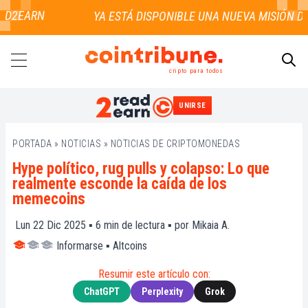
D2EARN
cripto para todos
UNIRSE
BUSCAR
PORTADA
»
NOTICIAS
»
NOTICIAS DE CRIPTOMONEDAS
Hype político, rug pulls y colapso: Lo que
realmente esconde la caída de los
memecoins
Lun 22 Dic 2025 ▪
6
min de lectura ▪ por
Mikaia A.
Informarse
▪
Altcoins
Resumir este artículo con:
ChatGPT
Perplexity
Grok