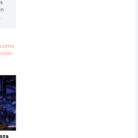
as
un
e como
rsión.
anza