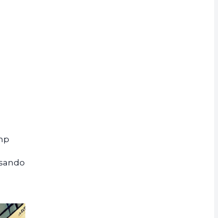
ump
psando