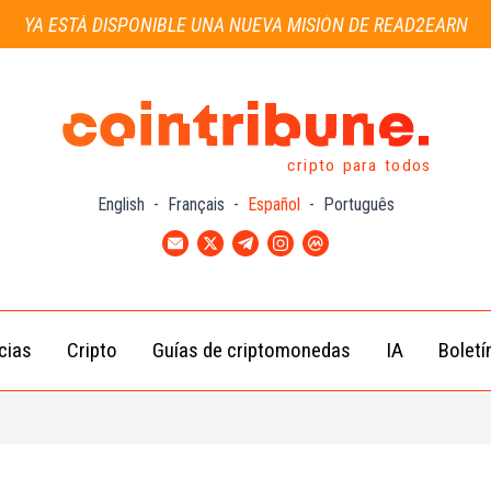
YA ESTÁ DISPONIBLE UNA NUEVA MISIÓN DE READ2EARN
cripto para todos
English
-
Français
-
Español
-
Português
cias
Cripto
Guías de criptomonedas
IA
Boletí
Noticias de
Bitcoin
Guías
Tra
Criptomonedas
(BTC)
para
con
Novatos
Noticias de
Ethereum
Celebridades
(ETH)
Guía de
Criptomo
Noticias
BNB