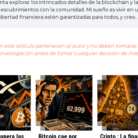
a explorar los intrincados detalles de la blockchain y l
scubrimientos con la comunidad. Mi sueño es vivir en 
ibertad financiera estén garantizadas para todos, y creo
rramienta que puede hacer esto posible.
en este artículo pertenecen al autor y no deben tomars
 investigación antes de tomar cualquier decisión de inve
upera las
Bitcoin cae por
Cripto : La fin