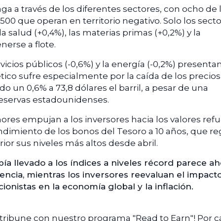
ga a través de los diferentes sectores, con ocho de 
500 que operan en territorio negativo. Solo los sect
la salud (+0,4%), las materias primas (+0,2%) y la
nerse a flote.
vicios públicos (-0,6%) y la energía (-0,2%) presentan
tico sufre especialmente por la caída de los precios
o un 0,6% a 73,8 dólares el barril, a pesar de una
 reservas estadounidenses.
res empujan a los inversores hacia los valores refug
ndimiento de los bonos del Tesoro a 10 años, que re
erior sus niveles más altos desde abril.
ía llevado a los índices a niveles récord parece ah
ncia, mientras los inversores reevaluan el impact
cionistas en la economía global y la inflación.
ntribune con nuestro programa "Read to Earn"! Por 