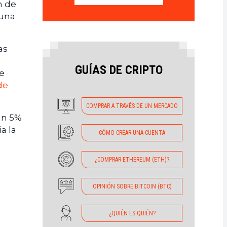
n de
 una
as
0
GUÍAS DE CRIPTO
le
de
COMPRAR A TRAVÉS DE UN MERCADO
 un 5%
a la
CÓMO CREAR UNA CUENTA
¿COMPRAR ETHEREUM (ETH)?
OPINIÓN SOBRE BITCOIN (BTC)
¿QUIÉN ES QUIÉN?