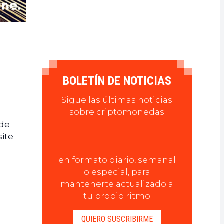
BOLETÍN DE NOTICIAS
Sigue las últimas noticias
sobre criptomonedas
 de
ite
en formato diario, semanal
o especial, para
mantenerte actualizado a
tu propio ritmo
QUIERO SUSCRIBIRME