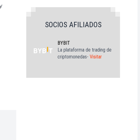
y
SOCIOS AFILIADOS
BYBIT
La plataforma de trading de
criptomonedas-
Visitar