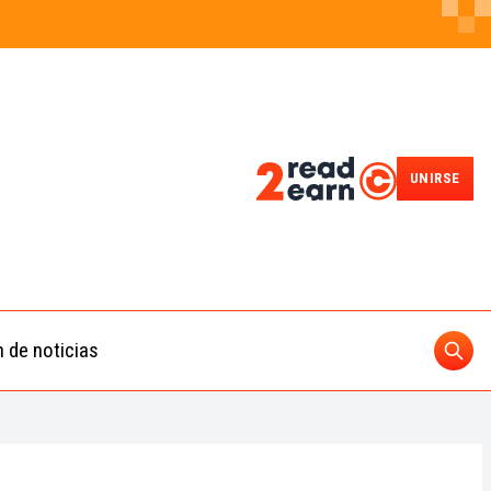
UNIRSE
n de noticias
Busc
ding
 IA
BUSCAR
nedas