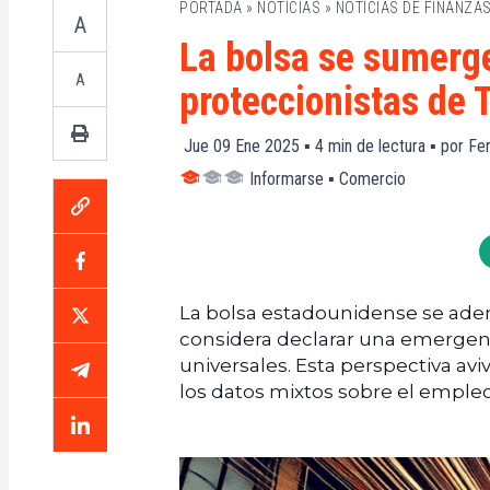
PORTADA
»
NOTICIAS
»
NOTICIAS DE FINANZA
A
La bolsa se sumerge
A
proteccionistas de
Jue 09 Ene 2025 ▪
4
min de lectura ▪ por
Fen
Informarse
▪
Comercio
La bolsa estadounidense se aden
considera declarar una emergen
universales. Esta perspectiva av
los datos mixtos sobre el emple