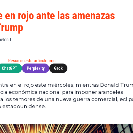
S
de
(BNB)
Guía de
Exchanges
Compra
XRP
 en rojo ante las amenazas
Noticias
(XRP)
Guía
 Trump
Tec
Definitiva
Cardano
sobre
Noticias
(ADA)
DeFi
elon L.
de
Dogecoin
Finanzas
Guía
(DOGE)
de
Noticias
Mining
Resumir este artículo con:
de
ChatGPT
Perplexity
Grok
Web3
Guías
de
Trading
tra en el rojo este miércoles, mientras Donald Tr
cia económica nacional para imponer aranceles
iva los temores de una nueva guerra comercial, ecli
o estadounidense.