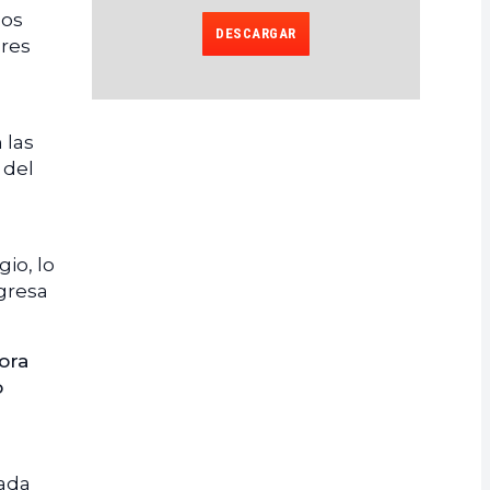
los
DESCARGAR
ores
 las
 del
io, lo
gresa
ora
o
cada