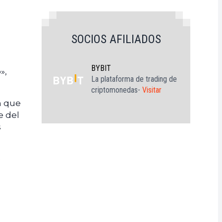
SOCIOS AFILIADOS
BYBIT
»,
La plataforma de trading de
criptomonedas-
Visitar
n que
e del
s
y