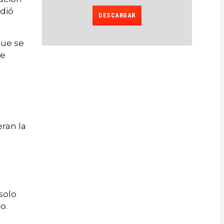
rdió
DESCARGAR
que se
de
ran la
solo
o.