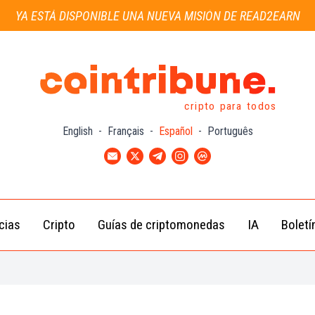
YA ESTÁ DISPONIBLE UNA NUEVA MISIÓN DE READ2EARN
cripto para todos
English
-
Français
-
Español
-
Português
cias
Cripto
Guías de criptomonedas
IA
Boletí
Noticias de
Bitcoin
Guías
Tra
Criptomonedas
(BTC)
para
con
Novatos
Noticias de
Ethereum
Celebridades
(ETH)
Guía de
Criptomo
Noticias
BNB