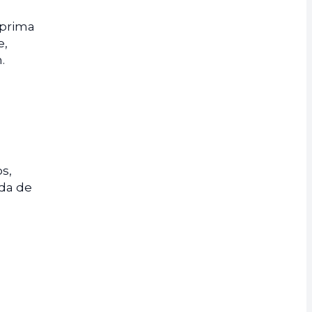
a
 prima
e,
.
s,
ada de