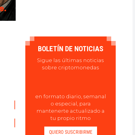
BOLETÍN DE NOTICIAS
Sigue las últimas noticias
sobre criptomonedas
en formato diario, semanal
o especial, para
mantenerte actualizado a
tu propio ritmo
QUIERO SUSCRIBIRME