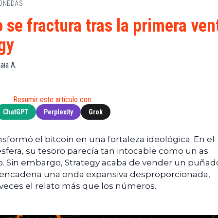
MONEDAS
de
(BNB)
Guía de
Exchanges
Compra
XRP
 se fractura tras la primera ven
Noticias
(XRP)
Guía
egy
Tec
Definitiva
Cardano
sobre
Noticias
(ADA)
DeFi
aia A.
de
Dogecoin
Finanzas
Guía
(DOGE)
de
Noticias
Mining
Resumir este artículo con:
de
ChatGPT
Perplexity
Grok
Web3
Guías
de
Trading
sformó el bitcoin en una fortaleza ideológica. En el
esfera, su tesoro parecía tan intocable como un as
o. Sin embargo, Strategy acaba de vender un puñad
desencadena una onda expansiva desproporcionada,
veces el relato más que los números.