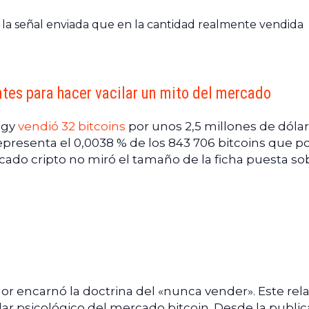
n la señal enviada que en la cantidad realmente vendida
ntes para hacer vacilar un mito del mercado
tegy
vendió 32 bitcoins
por unos 2,5 millones de dólar
 representa el 0,0038 % de los 843 706 bitcoins que p
ado cripto no miró el tamaño de la ficha puesta sob
lor encarnó la doctrina del «nunca vender». Este rel
lar psicológico del mercado bitcoin. Desde la publi