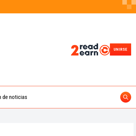
UNIRSE
n de noticias
Busc
ding
 IA
BUSCAR
nedas