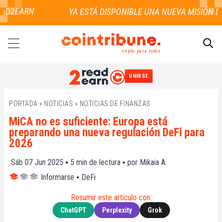
D2EARN
cripto para todos
UNIRSE
BUSCAR
PORTADA
»
NOTICIAS
»
NOTICIAS DE FINANZAS
MiCA no es suficiente: Europa está
preparando una nueva regulación DeFi para
2026
Sáb 07 Jun 2025 ▪
5
min de lectura ▪ por
Mikaia A.
Informarse
▪
DeFi
Resumir este artículo con:
ChatGPT
Perplexity
Grok