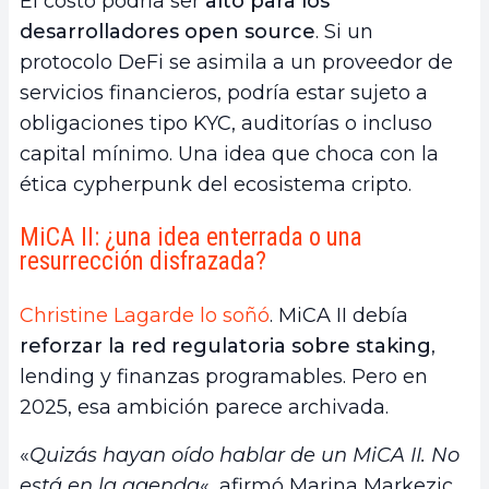
El costo podría ser
alto para los
desarrolladores open source
. Si un
protocolo DeFi se asimila a un proveedor de
servicios financieros, podría estar sujeto a
obligaciones tipo KYC, auditorías o incluso
capital mínimo. Una idea que choca con la
ética cypherpunk del ecosistema cripto.
MiCA II: ¿una idea enterrada o una
resurrección disfrazada?
Christine Lagarde lo soñó
. MiCA II debía
reforzar la red regulatoria sobre staking
,
lending y finanzas programables. Pero en
2025, esa ambición parece archivada.
«
Quizás hayan oído hablar de un MiCA II. No
está en la agenda
«, afirmó Marina Markezic,