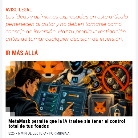
donde la privacidad y la libertad financiera estén
garantizadas para todos, y creo firmemente que
AVISO LEGAL
Bitcoin es la herramienta que puede hacer esto
Las ideas y opiniones expresadas en este artículo
posible.
pertenecen al autor y no deben tomarse como
consejo de inversión. Haz tu propia investigación
antes de tomar cualquier decisión de inversión.
IR MÁS ALLÁ
MetaMask permite que la IA tradee sin tener el control
total de tus fondos
8:25 ▪ 6 MIN DE LECTURA ▪
POR
MIKAIA A.