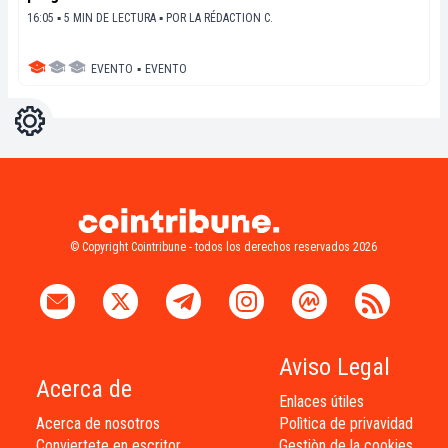
16:05 ▪ 5 MIN DE LECTURA ▪
POR
LA RÉDACTION C.
EVENTO
▪
EVENTO
Ajustes
Light
Dark
© Copyright Cointribune - todos los derechos reservados 2026
Aviso Legal
Acerca de
Enlaces útiles
Acerca de nosotros
Polìtica de privavidad
Conviertete en escritor
Gestiòn de la cookies