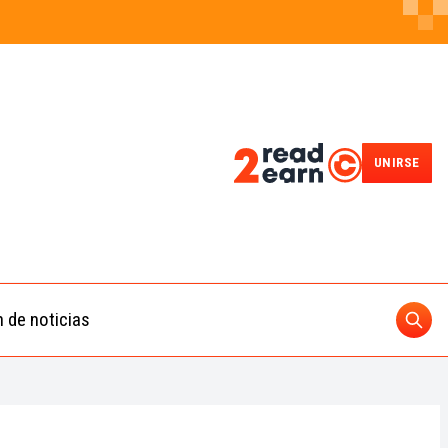
UNIRSE
n de noticias
Busc
ding
 IA
BUSCAR
nedas