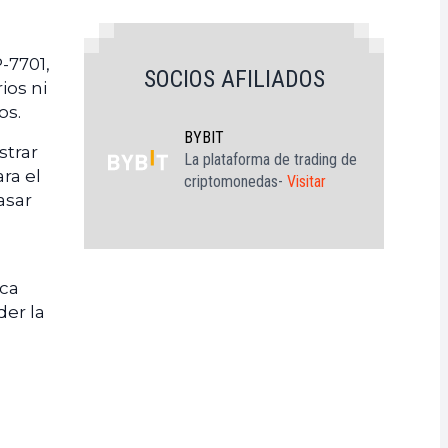
-7701,
SOCIOS AFILIADOS
ios ni
os.
BYBIT
strar
La plataforma de trading de
ra el
criptomonedas-
Visitar
asar
ica
der la