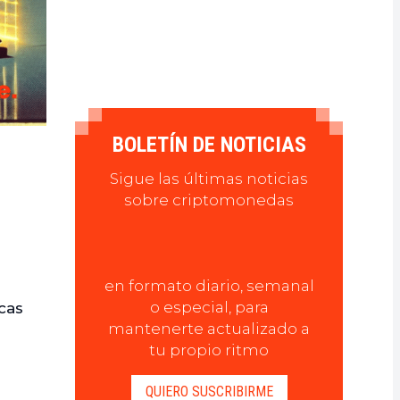
BOLETÍN DE NOTICIAS
Sigue las últimas noticias
sobre criptomonedas
en formato diario, semanal
o especial, para
icas
mantenerte actualizado a
tu propio ritmo
QUIERO SUSCRIBIRME