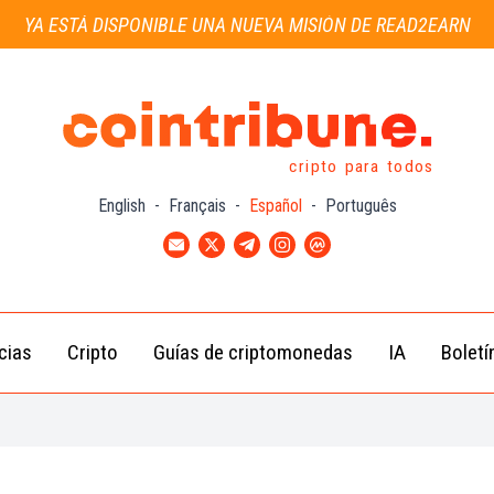
YA ESTÁ DISPONIBLE UNA NUEVA MISIÓN DE READ2EARN
cripto para todos
English
-
Français
-
Español
-
Português
cias
Cripto
Guías de criptomonedas
IA
Boletí
Noticias de
Bitcoin
Guías
Tra
Criptomonedas
(BTC)
para
con
Novatos
Noticias de
Ethereum
Celebridades
(ETH)
Guía de
Criptomo
Noticias
BNB