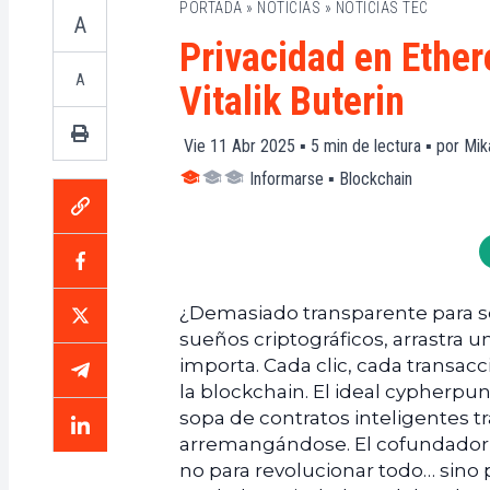
PORTADA
»
NOTICIAS
»
NOTICIAS TEC
A
Privacidad en Ether
A
Vitalik Buterin
Vie 11 Abr 2025 ▪
5
min de lectura ▪ por
Mik
Informarse
▪
Blockchain
¿Demasiado transparente para se
sueños criptográficos, arrastra u
importa. Cada clic, cada transacc
la blockchain. El ideal cypherp
sopa de contratos inteligentes tra
arremangándose. El cofundador 
no para revolucionar todo… sino