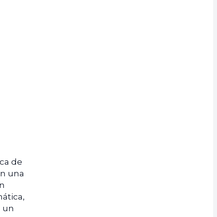
ica de
en una
in
ática,
o un