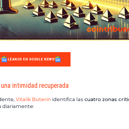
LÉANOS EN GOOGLE NEWS
a una intimidad recuperada
dente,
Vitalik Buterin
identifica las
cuatro zonas crít
a diariamente: