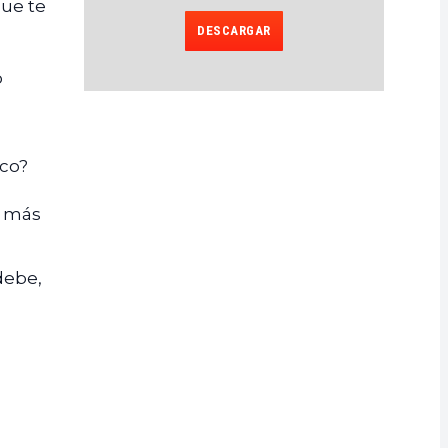
que te
DESCARGAR
o
ico?
o más
debe,