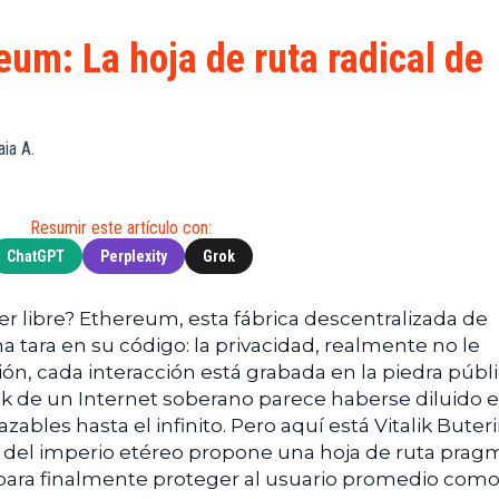
de
(BNB)
Guía de
Exchanges
Compra
XRP
eum: La hoja de ruta radical de
Noticias
(XRP)
Guía
Tec
Definitiva
Cardano
sobre
Noticias
(ADA)
DeFi
aia A.
de
Dogecoin
Finanzas
Guía
(DOGE)
de
Noticias
Mining
Resumir este artículo con:
de
ChatGPT
Perplexity
Grok
Web3
Guías
de
Trading
r libre? Ethereum, esta fábrica descentralizada de
na tara en su código: la privacidad, realmente no le
ión, cada interacción está grabada en la piedra públ
unk de un Internet soberano parece haberse diluido 
zables hasta el infinito. Pero aquí está Vitalik Buter
del imperio etéreo propone una hoja de ruta pragm
 para finalmente proteger al usuario promedio com