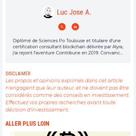
Luc Jose A.
Diplômé de Sciences Po Toulouse et titulaire d'une
certification consultant blockchain délivrée par Alyra,
j'ai rejoint l'aventure Cointribune en 2019. Convaincu
du potentiel de la blockchain pour transformer de
nombreux secteurs de l'économie, j'ai pris
l'engagement de sensibiliser et d'informer le grand
DISCLAIMER
public sur cet écosystème en constante évolution.
Les propos et opinions exprimés dans cet article
Mon objectif est de permettre à chacun de mieux
n'engagent que leur auteur, et ne doivent pas être
comprendre la blockchain et de saisir les
considérés comme des conseils en investissement.
opportunités qu'elle offre. Je m'efforce chaque jour
de fournir une analyse objective de l'actualité, de
Effectuez vos propres recherches avant toute
décrypter les tendances du marché, de relayer les
décision d'investissement.
dernières innovations technologiques et de mettre
en perspective les enjeux économiques et
ALLER PLUS LOIN
sociétaux de cette révolution en marche.