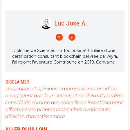
Luc Jose A.
Diplômé de Sciences Po Toulouse et titulaire d'une
certification consultant blockchain délivrée par Alyra,
j'ai rejoint l'aventure Cointribune en 2019. Convaincu
du potentiel de la blockchain pour transformer de
nombreux secteurs de l'économie, j'ai pris
l'engagement de sensibiliser et d'informer le grand
DISCLAIMER
public sur cet écosystème en constante évolution.
Les propos et opinions exprimés dans cet article
Mon objectif est de permettre à chacun de mieux
n'engagent que leur auteur, et ne doivent pas être
comprendre la blockchain et de saisir les
considérés comme des conseils en investissement.
opportunités qu'elle offre. Je m'efforce chaque jour
de fournir une analyse objective de l'actualité, de
Effectuez vos propres recherches avant toute
décrypter les tendances du marché, de relayer les
décision d'investissement.
dernières innovations technologiques et de mettre
en perspective les enjeux économiques et
ALLER PLUS LOIN