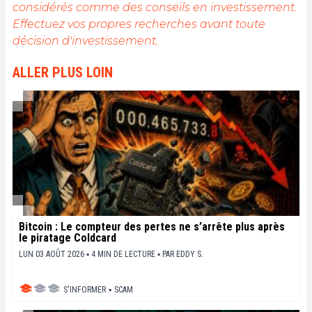
considérés comme des conseils en investissement.
Effectuez vos propres recherches avant toute
décision d'investissement.
ALLER PLUS LOIN
Bitcoin : Le compteur des pertes ne s’arrête plus après
le piratage Coldcard
LUN 03 AOÛT 2026 ▪ 4 MIN DE LECTURE ▪
PAR
EDDY S.
S'INFORMER
▪
SCAM