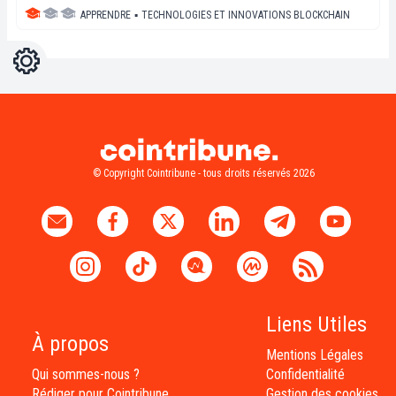
APPRENDRE
▪
TECHNOLOGIES ET INNOVATIONS BLOCKCHAIN
Réglages
Light
Dark
© Copyright Cointribune - tous droits réservés 2026
Liens Utiles
À propos
Mentions Légales
Qui sommes-nous ?
Confidentialité
Rédiger pour Cointribune
Gestion des cookies