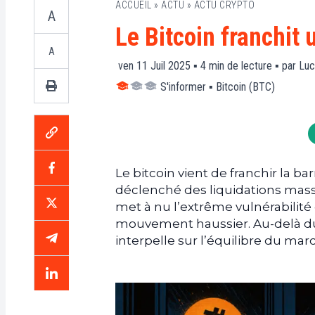
ACCUEIL
»
ACTU
»
ACTU CRYPTO
A
Le Bitcoin franchit 
A
ven 11 Juil 2025 ▪
4
min de lecture ▪ par
Luc
S'informer
▪
Bitcoin (BTC)
Le bitcoin vient de franchir la b
déclenché des liquidations mass
met à nu l’extrême vulnérabilité 
mouvement haussier. Au-delà du
interpelle sur l’équilibre du mar