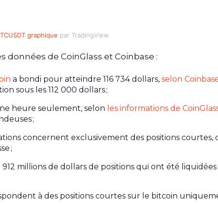
TCUSDT graphique
par TradingView
 les données de CoinGlass et Coinbase :
oin
a bondi pour atteindre 116 734 dollars,
selon Coinbas
on sous les 112 000 dollars ;
n une heure seulement, selon
les informations de CoinGlas
ndeuses ;
idations concernent exclusivement des positions courtes, 
se ;
912 millions de dollars de positions qui ont été liquidées
espondent à des positions courtes sur le bitcoin uniquem