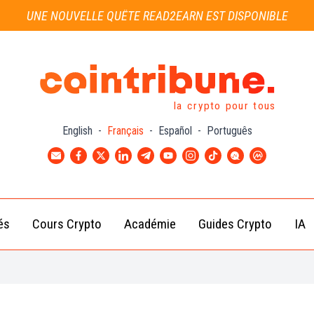
UNE NOUVELLE QUÊTE READ2EARN EST DISPONIBLE
la crypto pour tous
English
-
Français
-
Español
-
Português
és
Cours Crypto
Académie
Guides Crypto
IA
Actu
Bitcoin
Débutant
B
Crypto
(BTC)
d
Intermédiaire
Actu
Ethereum
G
Académie
Exchange
(ETH)
Cointribune
Actu
BNB
– section