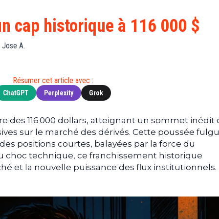
Finance
(BNB)
Avancé
a
Actu
XRP
G
un cap historique à 116 000 $
Web3
(XRP)
d
D
Actu
Cardano
 Jose A.
Tech
(ADA)
G
Actu
Dogecoin
i
Résumer cet article avec :
People
(DOGE)
G
ChatGPT
Perplexity
Grok
M
arre des 116 000 dollars, atteignant un sommet inédit 
G
ives sur le marché des dérivés. Cette poussée fulg
T
des positions courtes, balayées par la force du
T
 choc technique, ce franchissement historique
s
ché et la nouvelle puissance des flux institutionnels.
s
B
T
s