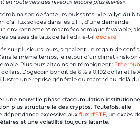
en route vers des niveaux encore plus élevés »
.
mbinaison de facteurs puissants : « le rallye du bit
n d’afflux solides dans les ETF, d’une demande
 d’un environnement macroéconomique favorable, al
es baisses de taux de la Fed », a-t-il
déclaré
.
rés sur plusieurs jours, signalent un regain de confi
ns le même temps, le retour d’un climat « risk-on 
semble. Plusieurs altcoins en témoignent :
Ethereu
dollars, Dogecoin bondit de 6 % à 0,192 dollar et le
i illustre une reprise générale du marché au-delà du
er une nouvelle phase d’accumulation institutionnel
on plus structurelle des cryptos. Toutefois, elle
ne dépendance excessive aux
flux d’ETF
, un excès d
taires et une volatilité toujours latente.