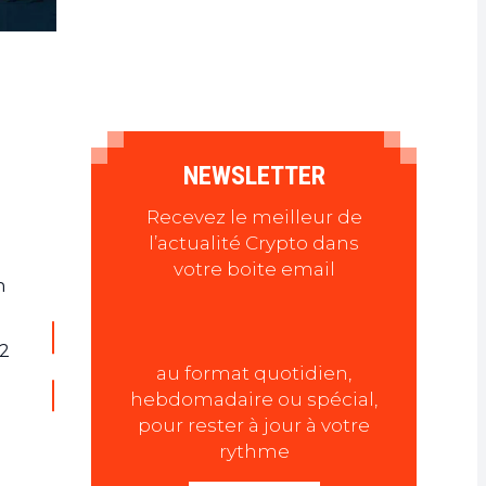
NEWSLETTER
Recevez le meilleur de
l’actualité Crypto dans
votre boite email
n
12
au format quotidien,
hebdomadaire ou spécial,
pour rester à jour à votre
rythme