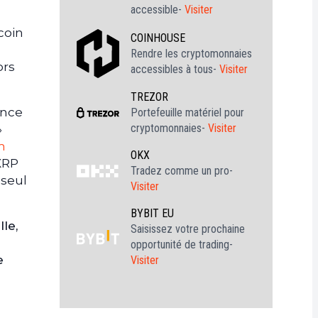
accessible-
Visiter
coin
COINHOUSE
Rendre les cryptomonnaies
ors
accessibles à tous-
Visiter
TREZOR
ance
Portefeuille matériel pour
cryptomonnaies-
Visiter
»
m
OKX
 XRP
Tradez comme un pro-
 seul
Visiter
BYBIT EU
le,
Saisissez votre prochaine
opportunité de trading-
e
Visiter