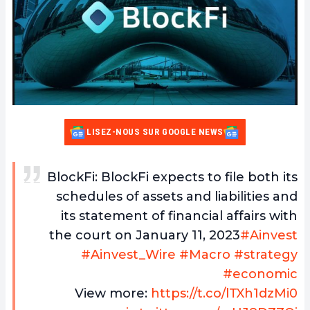
LISEZ-NOUS SUR GOOGLE NEWS
BlockFi: BlockFi expects to file both its
schedules of assets and liabilities and
its statement of financial affairs with
the court on January 11, 2023
#Ainvest
#Ainvest_Wire
#Macro
#strategy
#economic
View more:
https://t.co/lTXh1dzMi0