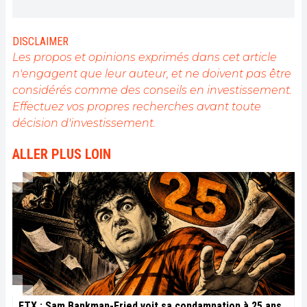
naturellement grâce à ses articles à la révolution
blockchain au quotidien pour une meilleure
démocratisation de la DeFi.
DISCLAIMER
Les propos et opinions exprimés dans cet article
n'engagent que leur auteur, et ne doivent pas être
considérés comme des conseils en investissement.
Effectuez vos propres recherches avant toute
décision d'investissement.
ALLER PLUS LOIN
FTX : Sam Bankman-Fried voit sa condamnation à 25 ans