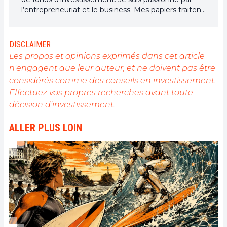
l’entrepreneuriat et le business. Mes papiers traitent
des cryptomonnaies et des technologies qui y sont
associées avec un regard business. Effectivement,
je suis persuadé que les cryptomonnaies, la
DISCLAIMER
blockchain, les NFT et le metaverse sont en train de
Les propos et opinions exprimés dans cet article
révolutionner de nombreux secteurs et présentent
n'engagent que leur auteur, et ne doivent pas être
des opportunités inédites.
considérés comme des conseils en investissement.
Effectuez vos propres recherches avant toute
décision d'investissement.
ALLER PLUS LOIN