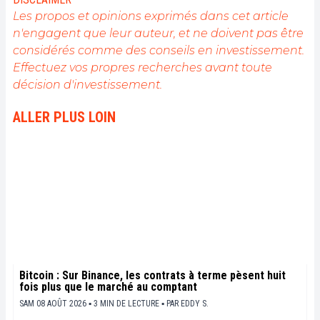
domaine qui me passionne, rien de mieux que de
Les propos et opinions exprimés dans cet article
rédiger des articles informatifs et décontractés à la
n'engagent que leur auteur, et ne doivent pas être
fois.
considérés comme des conseils en investissement.
Effectuez vos propres recherches avant toute
décision d'investissement.
ALLER PLUS LOIN
Bitcoin : Sur Binance, les contrats à terme pèsent huit
fois plus que le marché au comptant
SAM 08 AOÛT 2026 ▪ 3 MIN DE LECTURE ▪
PAR
EDDY S.