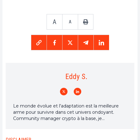
A
A
Eddy S.
Le monde évolue et l'adaptation est la meilleure
arme pour survivre dans cet univers ondoyant.
Community manager crypto à la base, je
m'intéresse à tout ce qui touche de près ou de loin
à la blockchain et ses dérivés. Dans l'optique de
partager mon expérience et de faire connaître un
DISCLAIMER