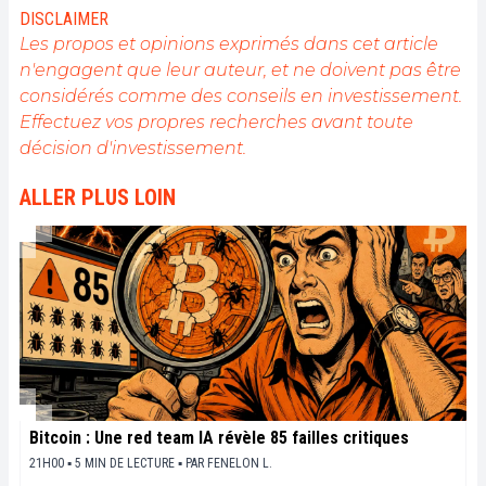
je suis persuadé que les cryptomonnaies, la
DISCLAIMER
blockchain, les NFT et le metaverse sont en train de
Les propos et opinions exprimés dans cet article
révolutionner de nombreux secteurs et présentent
n'engagent que leur auteur, et ne doivent pas être
des opportunités inédites.
considérés comme des conseils en investissement.
Effectuez vos propres recherches avant toute
décision d'investissement.
ALLER PLUS LOIN
Bitcoin : Une red team IA révèle 85 failles critiques
21H00 ▪ 5 MIN DE LECTURE ▪
PAR
FENELON L.