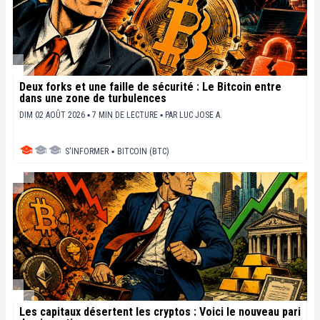
Deux forks et une faille de sécurité : Le Bitcoin entre
dans une zone de turbulences
DIM 02 AOÛT 2026 ▪ 7 MIN DE LECTURE ▪
PAR
LUC JOSE A.
S'INFORMER
▪
BITCOIN (BTC)
Les capitaux désertent les cryptos : Voici le nouveau pari