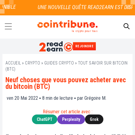
BLE
la crypto pour tous
REJOINDRE
RECHERCHER
ACCUEIL
»
CRYPTO
»
GUIDES CRYPTO
»
TOUT SAVOIR SUR BITCOIN
(BTC)
Neuf choses que vous pouvez acheter avec
du bitcoin (BTC)
ven 20 Mai 2022 ▪
8
min de lecture ▪ par
Grégoire M.
Résumer cet article avec :
ChatGPT
Perplexity
Grok