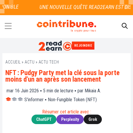
ONIBLE
la crypto pour tous
REJOINDRE
RECHERCHER
ACCUEIL
»
ACTU
»
ACTU TECH
NFT : Pudgy Party met la clé sous la porte
moins d'un an après son lancement
mar 16 Juin 2026 ▪
5
min de lecture ▪ par
Mikaia A.
S'informer
▪
Non-Fungible Token (NFT)
Résumer cet article avec :
ChatGPT
Perplexity
Grok