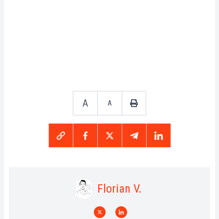
A
A
Florian V.