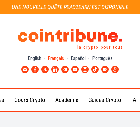
UNE NOUVELLE QUÊTE READ2EARN EST DISPONIBLE
la crypto pour tous
English
-
Français
-
Español
-
Português
és
Cours Crypto
Académie
Guides Crypto
IA
Actu
Bitcoin
Débutant
B
Crypto
(BTC)
d
Intermédiaire
Actu
Ethereum
G
Académie
Exchange
(ETH)
Cointribune
Actu
BNB
– section