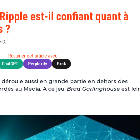
Finance
(BNB)
Avancé
a
Actu
XRP
G
Ripple est-il confiant quant à
Web3
(XRP)
d
s ?
D
Actu
Cardano
Tech
(ADA)
G
 D.
Actu
Dogecoin
i
People
(DOGE)
Résumer cet article avec :
G
ChatGPT
Perplexity
Grok
M
 déroule aussi en grande partie en dehors des
G
ordés au Media. A ce jeu,
Brad Garlinghouse
est loi
T
T
s
s
B
T
s