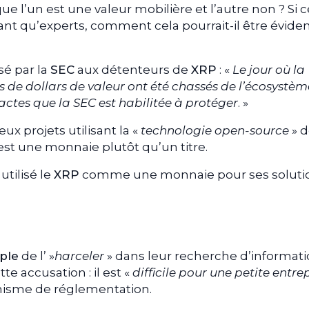
l’un est une valeur mobilière et l’autre non ? Si c
ant qu’experts, comment cela pourrait-il être évide
sé par la
SEC
aux détenteurs de
XRP
: «
Le jour où la
ds de dollars de valeur ont été chassés de l’écosystè
xactes que la SEC est habilitée à protéger
. »
x projets utilisant la «
technologie open-source
» 
st une monnaie plutôt qu’un titre.
tilisé le
XRP
comme une monnaie pour ses soluti
ple
de l’ »
harceler
» dans leur recherche d’informati
tte accusation : il est «
difficile pour une petite entre
nisme de réglementation.