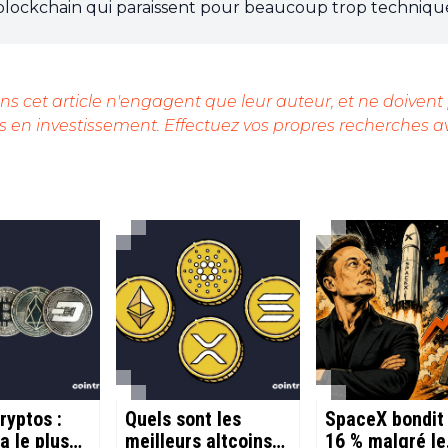
/blockchain qui paraissent pour beaucoup trop techniqu
s cet article n'engagent que leur auteur, et ne doivent
 en investissement. Effectuez vos propres recherches a
ryptos :
Quels sont les
SpaceX bondit
a le plus
meilleurs altcoins
16 % malgré le