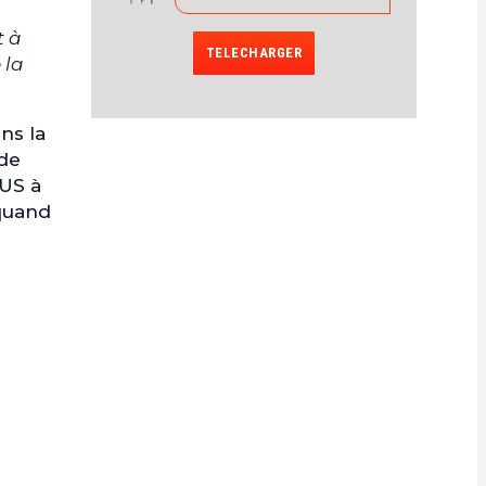
t à
TELECHARGER
 la
ns la
 de
 US à
 quand