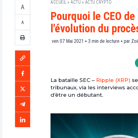
ACCUEIL
»
ACTU
»
ACTU CRYPTO
A
Pourquoi le CEO de 
A
l'évolution du procè
ven 07 Mai 2021 ▪
3
min de lecture ▪ par
Zoé
La bataille SEC –
Ripple (XRP)
se
tribunaux, via les interviews acc
d’être un débutant.