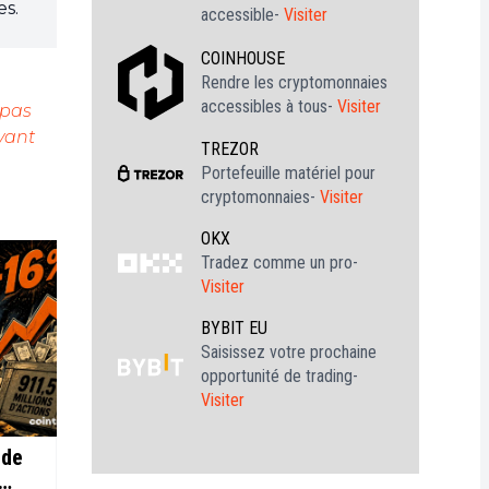
es.
accessible-
Visiter
COINHOUSE
Rendre les cryptomonnaies
accessibles à tous-
Visiter
 pas
vant
TREZOR
Portefeuille matériel pour
cryptomonnaies-
Visiter
OKX
Tradez comme un pro-
Visiter
BYBIT EU
Saisissez votre prochaine
opportunité de trading-
Visiter
 de