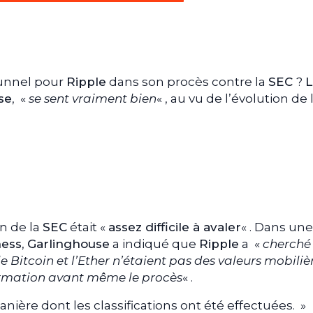
tunnel pour
Ripple
dans son procès contre la
SEC
?
L
se
, «
se sent vraiment bien
« , au vu de l’évolution de 
on de la
SEC
était «
assez difficile à avaler
« . Dans une
ness
,
Garlinghouse
a indiqué que
Ripple
a «
cherché
Bitcoin et l’Ether n’étaient pas des valeurs mobilièr
rmation avant même le procès
« .
manière dont les classifications ont été effectuées. »