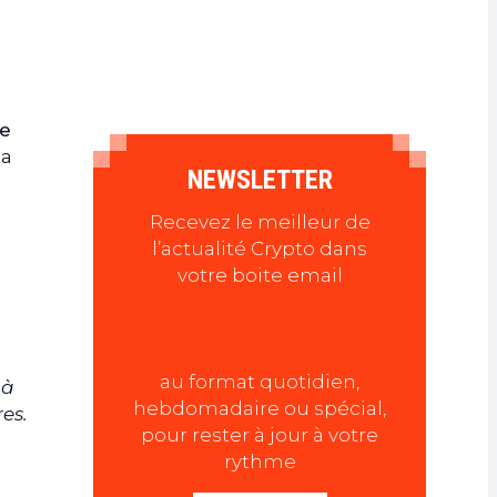
e
la
NEWSLETTER
Recevez le meilleur de
l’actualité Crypto dans
votre boite email
au format quotidien,
 à
hebdomadaire ou spécial,
es.
pour rester à jour à votre
rythme