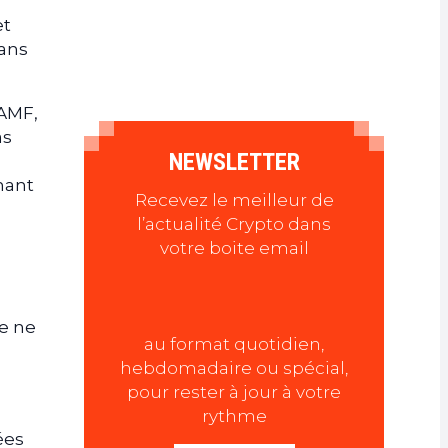
et
dans
’AMF,
as
NEWSLETTER
nant
Recevez le meilleur de
l’actualité Crypto dans
votre boite email
de ne
au format quotidien,
hebdomadaire ou spécial,
pour rester à jour à votre
rythme
ées