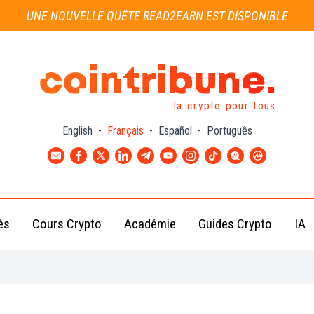
UNE NOUVELLE QUÊTE READ2EARN EST DISPONIBLE
la crypto pour tous
English
-
Français
-
Español
-
Português
és
Cours Crypto
Académie
Guides Crypto
IA
Actu
Bitcoin
Débutant
B
Crypto
(BTC)
d
Intermédiaire
Actu
Ethereum
G
Académie
Exchange
(ETH)
Cointribune
Actu
BNB
– section