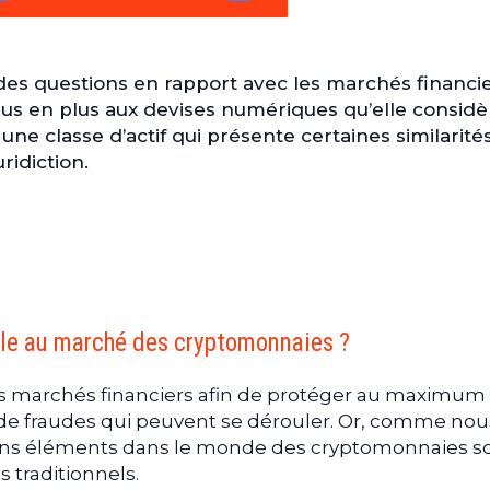
s
B
des questions en rapport avec les marchés financi
T
lus en plus aux devises numériques qu’elle considè
s
ne classe d’actif qui présente certaines similarité
s
ridiction.
(
lle au marché des cryptomonnaies ?
les marchés financiers afin de protéger au maximum 
s de fraudes qui peuvent se dérouler. Or, comme nou
tains éléments dans le monde des cryptomonnaies s
 traditionnels.