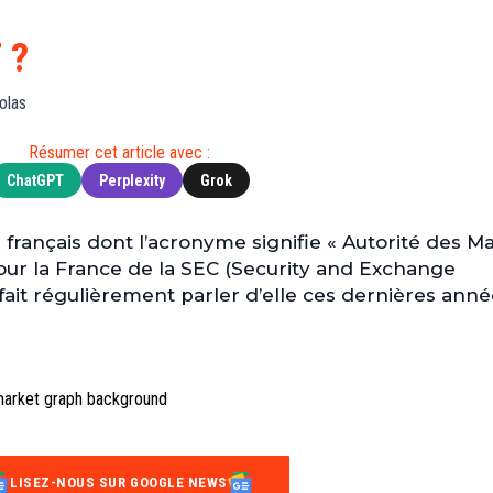
Finance
(BNB)
Avancé
a
Actu
XRP
G
 ?
Web3
(XRP)
d
D
Actu
Cardano
olas
Tech
(ADA)
G
Résumer cet article avec :
Actu
Dogecoin
i
ChatGPT
Perplexity
Grok
People
(DOGE)
G
 français dont l’acronyme signifie « Autorité des M
M
 pour la France de la SEC (Security and Exchange
G
fait régulièrement parler d’elle ces dernières anné
T
T
s
s
B
T
s
LISEZ-NOUS SUR GOOGLE NEWS