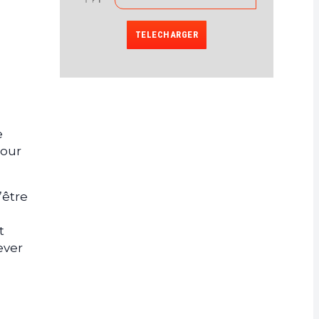
TELECHARGER
e
pour
’être
t
ever