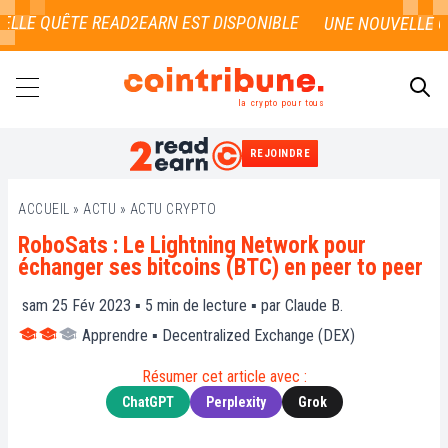
LLE QUÊTE READ2EARN EST DISPONIBLE
la crypto pour tous
REJOINDRE
RECHERCHER
ACCUEIL
»
ACTU
»
ACTU CRYPTO
RoboSats : Le Lightning Network pour
échanger ses bitcoins (BTC) en peer to peer
sam 25 Fév 2023 ▪
5
min de lecture ▪ par
Claude B.
Apprendre
▪
Decentralized Exchange (DEX)
Résumer cet article avec :
ChatGPT
Perplexity
Grok