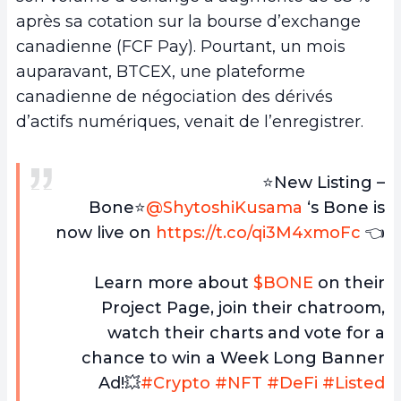
après sa cotation sur la bourse d’exchange
canadienne (FCF Pay). Pourtant, un mois
auparavant, BTCEX, une plateforme
canadienne de négociation des dérivés
d’actifs numériques, venait de l’enregistrer.
⭐️New Listing –
Bone⭐️
@ShytoshiKusama
‘s Bone is
now live on
https://t.co/qi3M4xmoFc
👈
Learn more about
$BONE
on their
Project Page, join their chatroom,
watch their charts and vote for a
chance to win a Week Long Banner
Ad!💥
#Crypto
#NFT
#DeFi
#Listed