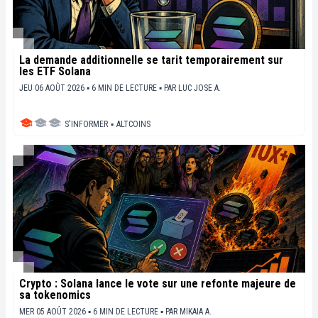
La demande additionnelle se tarit temporairement sur
les ETF Solana
JEU 06 AOÛT 2026 ▪ 6 MIN DE LECTURE ▪
PAR
LUC JOSE A.
S'INFORMER
▪
ALTCOINS
Crypto : Solana lance le vote sur une refonte majeure de
sa tokenomics
MER 05 AOÛT 2026 ▪ 6 MIN DE LECTURE ▪
PAR
MIKAIA A.