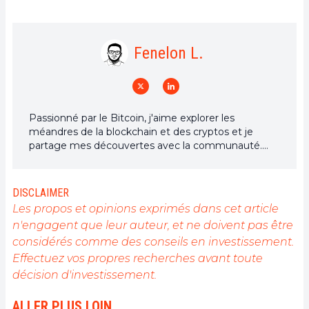
Fenelon L.
Passionné par le Bitcoin, j'aime explorer les
méandres de la blockchain et des cryptos et je
partage mes découvertes avec la communauté.
Mon rêve est de vivre dans un monde où la vie
privée et la liberté financière sont garanties pour
tous, et je crois fermement que Bitcoin est l'outil
DISCLAIMER
qui peut rendre cela possible.
Les propos et opinions exprimés dans cet article
n'engagent que leur auteur, et ne doivent pas être
considérés comme des conseils en investissement.
Effectuez vos propres recherches avant toute
décision d'investissement.
ALLER PLUS LOIN