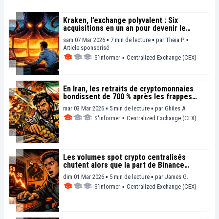
Kraken, l’exchange polyvalent : Six
acquisitions en un an pour devenir le
Bloomberg de la crypto
sam 07 Mar 2026 ▪ 7 min de lecture ▪
par
Theia P.
▪
Article sponsorisé
S'informer
▪
Centralized Exchange (CEX)
En Iran, les retraits de cryptomonnaies
bondissent de 700 % après les frappes
américaines et israéliennes
mar 03 Mar 2026 ▪ 5 min de lecture ▪
par
Ghiles A.
S'informer
▪
Centralized Exchange (CEX)
Les volumes spot crypto centralisés
chutent alors que la part de Binance
diminue et que la saison des altcoins
dim 01 Mar 2026 ▪ 5 min de lecture ▪
par
James G.
faiblit
S'informer
▪
Centralized Exchange (CEX)