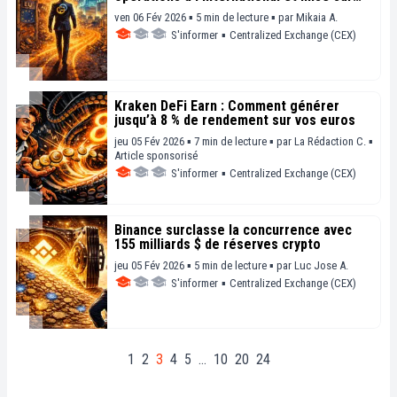
les marchés prédictifs
ven 06 Fév 2026 ▪ 5 min de lecture ▪
par
Mikaia A.
S'informer
▪
Centralized Exchange (CEX)
Kraken DeFi Earn : Comment générer
jusqu’à 8 % de rendement sur vos euros
jeu 05 Fév 2026 ▪ 7 min de lecture ▪
par
La Rédaction C.
▪
Article sponsorisé
S'informer
▪
Centralized Exchange (CEX)
Binance surclasse la concurrence avec
155 milliards $ de réserves crypto
jeu 05 Fév 2026 ▪ 5 min de lecture ▪
par
Luc Jose A.
S'informer
▪
Centralized Exchange (CEX)
1
2
3
4
5
…
10
20
24