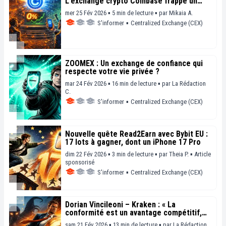
L’exchange crypto Coinbase frappe un
grand coup
mer 25 Fév 2026 ▪ 5 min de lecture ▪
par
Mikaia A.
S'informer
▪
Centralized Exchange (CEX)
ZOOMEX : Un exchange de confiance qui
respecte votre vie privée ?
mar 24 Fév 2026 ▪ 16 min de lecture ▪
par
La Rédaction
C.
S'informer
▪
Centralized Exchange (CEX)
Nouvelle quête Read2Earn avec Bybit EU :
17 lots à gagner, dont un iPhone 17 Pro
dim 22 Fév 2026 ▪ 3 min de lecture ▪
par
Theia P.
▪
Article
sponsorisé
S'informer
▪
Centralized Exchange (CEX)
Dorian Vincileoni – Kraken : « La
conformité est un avantage compétitif,
pas une contrainte »
sam 21 Fév 2026 ▪ 13 min de lecture ▪
par
La Rédaction