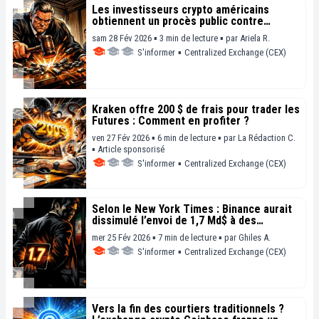
Les investisseurs crypto américains
obtiennent un procès public contre
Binance
sam 28 Fév 2026 ▪ 3 min de lecture ▪
par
Ariela R.
S'informer
▪
Centralized Exchange (CEX)
Kraken offre 200 $ de frais pour trader les
Futures : Comment en profiter ?
ven 27 Fév 2026 ▪ 6 min de lecture ▪
par
La Rédaction C.
▪
Article sponsorisé
S'informer
▪
Centralized Exchange (CEX)
Selon le New York Times : Binance aurait
dissimulé l’envoi de 1,7 Md$ à des
comptes liés à l’Iran
mer 25 Fév 2026 ▪ 7 min de lecture ▪
par
Ghiles A.
S'informer
▪
Centralized Exchange (CEX)
Vers la fin des courtiers traditionnels ?