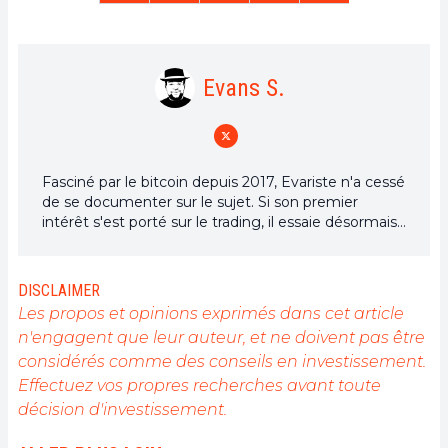
Evans S.
Fasciné par le bitcoin depuis 2017, Evariste n'a cessé
de se documenter sur le sujet. Si son premier
intérêt s'est porté sur le trading, il essaie désormais
activement d’appréhender toutes les avancées
centrées sur les cryptomonnaies. En tant que
rédacteur, il aspire à fournir en permanence un
DISCLAIMER
travail de haute qualité qui reflète l'état du secteur
Les propos et opinions exprimés dans cet article
dans son ensemble.
n'engagent que leur auteur, et ne doivent pas être
considérés comme des conseils en investissement.
Effectuez vos propres recherches avant toute
décision d'investissement.