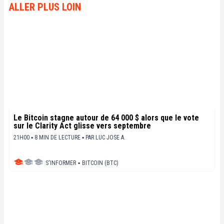
en perspective les enjeux économiques et
ALLER PLUS LOIN
sociétaux de cette révolution en marche.
Le Bitcoin stagne autour de 64 000 $ alors que le vote
sur le Clarity Act glisse vers septembre
21H00 ▪ 8 MIN DE LECTURE ▪
PAR
LUC JOSE A.
S'INFORMER
▪
BITCOIN (BTC)