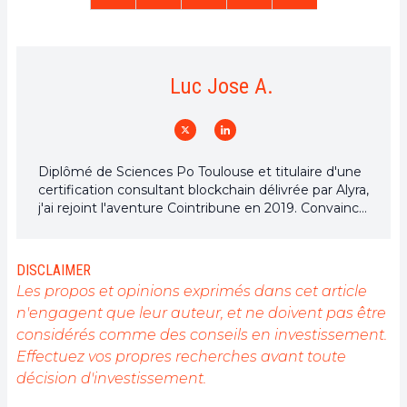
Luc Jose A.
Diplômé de Sciences Po Toulouse et titulaire d'une
certification consultant blockchain délivrée par Alyra,
j'ai rejoint l'aventure Cointribune en 2019. Convaincu
du potentiel de la blockchain pour transformer de
nombreux secteurs de l'économie, j'ai pris
l'engagement de sensibiliser et d'informer le grand
DISCLAIMER
public sur cet écosystème en constante évolution.
Les propos et opinions exprimés dans cet article
Mon objectif est de permettre à chacun de mieux
n'engagent que leur auteur, et ne doivent pas être
comprendre la blockchain et de saisir les
considérés comme des conseils en investissement.
opportunités qu'elle offre. Je m'efforce chaque jour
de fournir une analyse objective de l'actualité, de
Effectuez vos propres recherches avant toute
décrypter les tendances du marché, de relayer les
décision d'investissement.
dernières innovations technologiques et de mettre