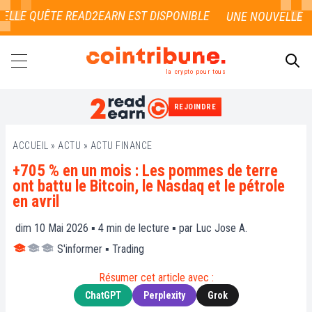
LLE QUÊTE READ2EARN EST DISPONIBLE
la crypto pour tous
REJOINDRE
RECHERCHER
ACCUEIL
»
ACTU
»
ACTU FINANCE
+705 % en un mois : Les pommes de terre
ont battu le Bitcoin, le Nasdaq et le pétrole
en avril
dim 10 Mai 2026 ▪
4
min de lecture ▪ par
Luc Jose A.
S'informer
▪
Trading
Résumer cet article avec :
ChatGPT
Perplexity
Grok