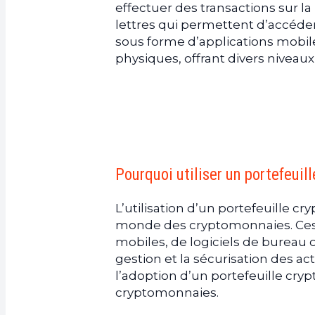
effectuer des transactions sur la
a.
Portefeuilles matériels
lettres qui permettent d’accéder
b.
Portefeuilles logiciels
sous forme d’applications mobile
c.
Portefeuilles mobiles
physiques, offrant divers niveau
4.
Comment choisir le bon portef
a.
Sécurité avant tout
b.
Compatibilité et fonctionnalité
c.
Équilibre entre sécurité et co
5.
Les précautions à prendre ava
a.
Vérification de la source du por
Pourquoi utiliser un portefeuill
b.
Compréhension des fonctionnal
L’utilisation d’un portefeuille 
c.
Préparation et sauvegarde des 
monde des cryptomonnaies. Ces po
6.
La démarche à suivre pour con
mobiles, de logiciels de bureau o
a.
Installation du logiciel ou de l’a
gestion et la sécurisation des a
b.
Configuration initiale et créatio
l’adoption d’un portefeuille crypt
c.
Synchronisation et mise à jour
cryptomonnaies.
7.
Conseils pour gérer et sécuris