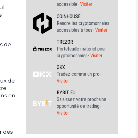
accessible-
Visiter
ul
s
COINHOUSE
Rendre les cryptomonnaies
accessibles à tous-
Visiter
TREZOR
rs de
Portefeuille matériel pour
cryptomonnaies-
Visiter
OKX
Tradez comme un pro-
aux de
Visiter
tre
BYBIT EU
ins en
Saisissez votre prochaine
opportunité de trading-
Visiter
r des