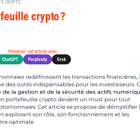
TS CRYPTO
Finance
(BNB)
Avancé
a
Actu
XRP
G
feuille crypto ?
Web3
(XRP)
d
D
Actu
Cardano
Tech
(ADA)
G
Actu
Dogecoin
i
Résumer cet article avec :
People
(DOGE)
G
ChatGPT
Perplexity
Grok
M
onnaies redéfinissent les transactions financières,
G
des outils indispensables pour les investisseurs. 
T
e de la gestion et de la sécurité des actifs numériq
T
 un portefeuille crypto devient un must pour tout
s
yptomonnaies. Cet article se propose de démystifier 
s
en explorant son rôle, son fonctionnement et les
B
ère optimale.
T
s