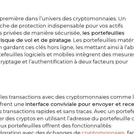
ivées
ds pour stocker de grandes quantités de cryptos
n première dans l’univers des cryptomonnaies. Un
tefeuille à jour
uche de protection indispensable pour vos actifs
ts et uniques
s privées de manière sécurisée,
les portefeuilles
eurs portefeuilles pour diversifier les risques
isque de vol et de piratage
. Les portefeuilles matér
 gardant ces clés hors ligne, les mettant ainsi à l’ab
efeuilles logiciels et mobiles intègrent des mesure
cryptage et l’authentification à deux facteurs pour
t les transactions avec des cryptomonnaies comme 
offrent une
interface conviviale pour envoyer et rece
s transactions rapides et sans tracas. Avec un portefe
 des cryptos en utilisant l’adresse du portefeuille 
ux portefeuilles offrent des fonctionnalités
ntégration avec des échanges de
cryptomonnaies
, fa