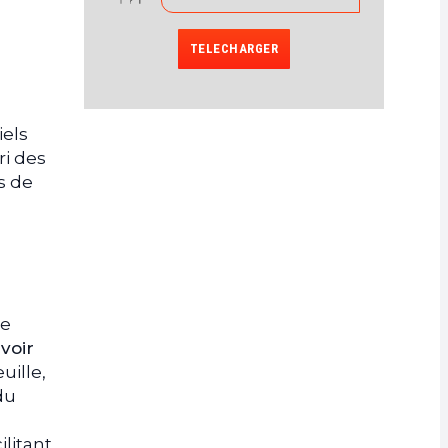
TELECHARGER
iels
ri des
s de
le
voir
uille,
du
cilitant