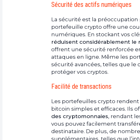
Sécurité des actifs numériques
a.
Ne partagez jamais vos clés pr
b.
Utilisez des portefeuilles froi
La sécurité est la préoccupatio
c.
Gardez les logiciels de votre por
portefeuille crypto offre une co
d.
Utilisez des mots de passe for
numériques. En stockant vos clé
e.
Envisagez l’utilisation de plusi
réduisent considérablement le r
8.
Conclusion
offrent une sécurité renforcée en
attaques en ligne. Même les port
sécurité avancées, telles que le 
protéger vos cryptos.
Facilité de transactions
Les portefeuilles crypto renden
bitcoin simples et efficaces. Ils 
des cryptomonnaies
, rendant le
vous pouvez facilement transférer
destinataire. De plus, de nombre
supplémentaires, telles que l’i