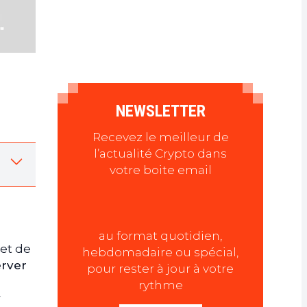
NEWSLETTER
Recevez le meilleur de
l’actualité Crypto dans
votre boite email
au format quotidien,
 et de
hebdomadaire ou spécial,
erver
pour rester à jour à votre
rythme
r