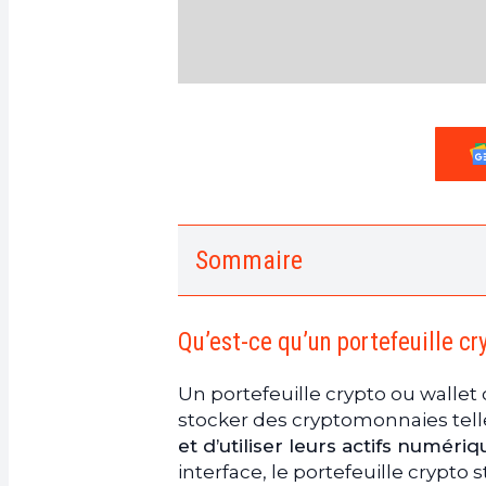
Sommaire
1.
Qu’est-ce qu’un portefeuille c
2.
Pourquoi utiliser un portefeuil
Qu’est-ce qu’un portefeuille cr
a.
Sécurité des actifs numérique
b.
Facilité de transactions
Un portefeuille crypto ou wallet
c.
Contrôle total sur les fonds
stocker des cryptomonnaies telles
d.
Diversification et flexibilité
et d’utiliser leurs actifs numériq
interface, le portefeuille crypto
3.
Les différents types de porte