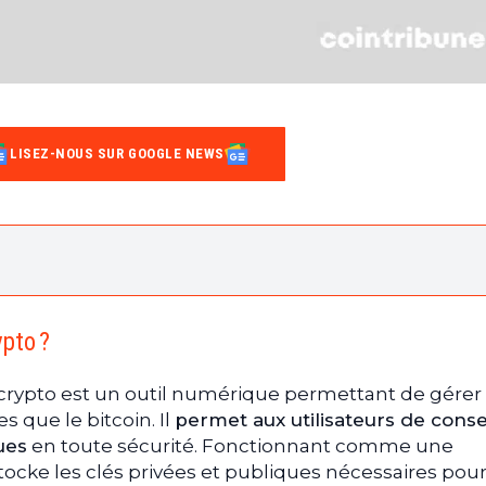
LISEZ-NOUS SUR GOOGLE NEWS
rypto ?
le crypto ?
ypto ?
s
 crypto est un outil numérique permettant de gérer
 que le bitcoin. Il
permet aux utilisateurs de cons
ues
en toute sécurité. Fonctionnant comme une
 stocke les clés privées et publiques nécessaires pou
feuilles crypto