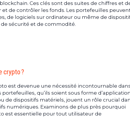
 blockchain. Ces clés sont des suites de chiffres et d
 et de contrôler les fonds. Les portefeuilles peuvent
s, de logiciels sur ordinateur ou même de dispositi
x de sécurité et de commodité.
euille ?
s
mmodité
nt de configurer son portefeuille crypto
tefeuille
e crypto ?
ités et des risques
crypto est devenue une nécessité incontournable dans
informations clés
rtefeuilles, qu’ils soient sous forme d’applicatio
figurer un portefeuille crypto
u de dispositifs matériels, jouent un rôle crucial dan
pplication
ctifs numériques. Examinons de plus près pourquoi
n de portefeuille
o est essentielle pour tout utilisateur de
er son portefeuille