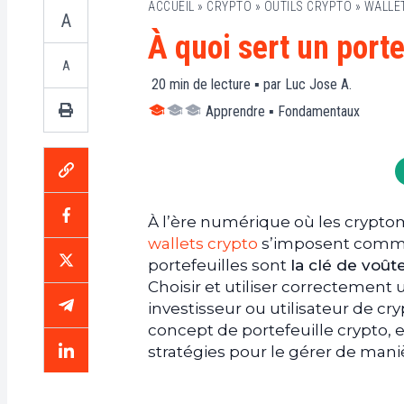
ACCUEIL
»
CRYPTO
»
OUTILS CRYPTO
»
WALLE
A
À quoi sert un porte
A
20
min de lecture ▪ par
Luc Jose A.
Apprendre
▪
Fondamentaux
À l’ère numérique où les cryptom
wallets crypto
s’imposent comme 
portefeuilles sont
la clé de voût
Choisir et utiliser correctement
investisseur ou utilisateur de cr
concept de portefeuille crypto, 
stratégies pour le gérer de mani