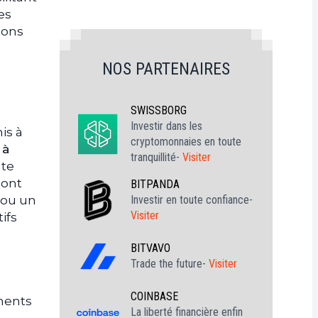
es
ions
NOS PARTENAIRES
SWISSBORG
Investir dans les
is à
cryptomonnaies en toute
 à
tranquillité-
Visiter
nte
sont
BITPANDA
Investir en toute confiance-
 ou un
Visiter
ifs
BITVAVO
Trade the future-
Visiter
COINBASE
ements
La liberté financière enfin