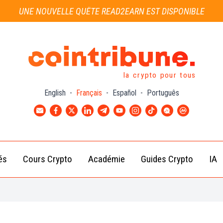
UNE NOUVELLE QUÊTE READ2EARN EST DISPONIBLE
la crypto pour tous
English
-
Français
-
Español
-
Português
és
Cours Crypto
Académie
Guides Crypto
IA
Actu
Bitcoin
Débutant
B
Crypto
(BTC)
d
Intermédiaire
Actu
Ethereum
G
Académie
Exchange
(ETH)
Cointribune
Actu
BNB
– section