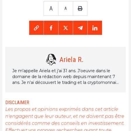
A
A
Ariela R.
Je m'appelle Ariela et j'ai 31 ans. J'oeuvre dans le
domaine de la rédaction web depuis maintenant 7
ans. Je n'ai découvert le trading et la cryptomonnaie
que depuis quelques années. Mais c'est un univers
qui m'intéresse beaucoup. Et les sujets traités au
sein de la plateforme me permettent d'en
DISCLAIMER
apprendre davantage. Chanteuse à mes heures
Les propos et opinions exprimés dans cet article
perdues, je cultive aussi une grande passion pour la
n'engagent que leur auteur, et ne doivent pas être
musique et la lecture (et les animaux !)
considérés comme des conseils en investissement.
Effectuez vos propres recherches avant toute