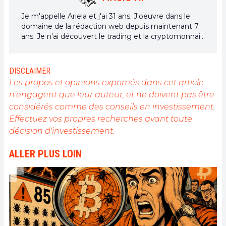
Je m'appelle Ariela et j'ai 31 ans. J'oeuvre dans le
domaine de la rédaction web depuis maintenant 7
ans. Je n'ai découvert le trading et la cryptomonnaie
que depuis quelques années. Mais c'est un univers
qui m'intéresse beaucoup. Et les sujets traités au
sein de la plateforme me permettent d'en
DISCLAIMER
apprendre davantage. Chanteuse à mes heures
Les propos et opinions exprimés dans cet article
perdues, je cultive aussi une grande passion pour la
n'engagent que leur auteur, et ne doivent pas être
musique et la lecture (et les animaux !)
considérés comme des conseils en investissement.
Effectuez vos propres recherches avant toute
décision d'investissement.
ALLER PLUS LOIN