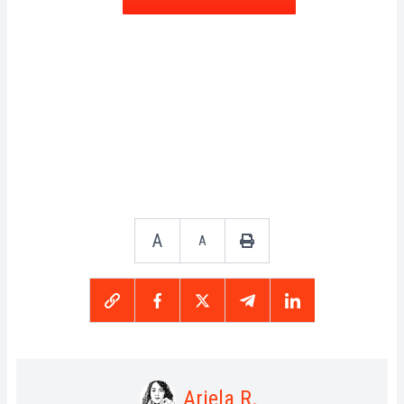
A
A
Ariela R.