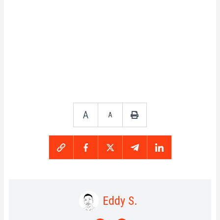
A
A
Eddy S.