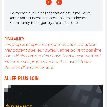
Le monde évolue et l'adaptation est la meilleure
arme pour survivre dans cet univers ondoyant.
Community manager crypto à la base, je
m'intéresse à tout ce qui touche de près ou de loin
à la blockchain et ses dérivés. Dans l'optique de
partager mon expérience et de faire connaître un
DISCLAIMER
domaine qui me passionne, rien de mieux que de
Les propos et opinions exprimés dans cet article
rédiger des articles informatifs et décontractés à la
n'engagent que leur auteur, et ne doivent pas être
fois.
considérés comme des conseils en investissement.
Effectuez vos propres recherches avant toute
décision d'investissement.
ALLER PLUS LOIN