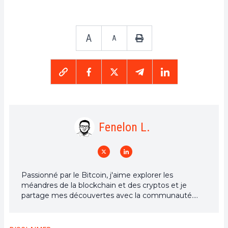
A
A
Fenelon L.
Passionné par le Bitcoin, j'aime explorer les
méandres de la blockchain et des cryptos et je
partage mes découvertes avec la communauté.
Mon rêve est de vivre dans un monde où la vie
privée et la liberté financière sont garanties pour
tous, et je crois fermement que Bitcoin est l'outil