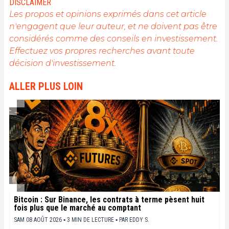
DISCLAIMER
qui peut rendre cela possible.
Les propos et opinions exprimés dans cet article
n'engagent que leur auteur, et ne doivent pas être
considérés comme des conseils en investissement.
Effectuez vos propres recherches avant toute
décision d'investissement.
ALLER PLUS LOIN
Bitcoin : Sur Binance, les contrats à terme pèsent huit
fois plus que le marché au comptant
SAM 08 AOÛT 2026 ▪ 3 MIN DE LECTURE ▪
PAR
EDDY S.