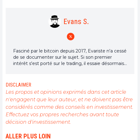
Evans S.
Fasciné par le bitcoin depuis 2017, Evariste n'a cessé
de se documenter sur le sujet. Si son premier
intérêt s'est porté sur le trading, il essaie désormais
activement d’appréhender toutes les avancées
centrées sur les cryptomonnaies. En tant que
rédacteur, il aspire à fournir en permanence un
DISCLAIMER
travail de haute qualité qui reflète l'état du secteur
Les propos et opinions exprimés dans cet article
dans son ensemble.
n'engagent que leur auteur, et ne doivent pas être
considérés comme des conseils en investissement.
Effectuez vos propres recherches avant toute
décision d'investissement.
ALLER PLUS LOIN