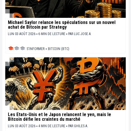
Michael Saylor relance les spéculations sur un nouvel
achat de Bitcoin par Strategy
LUN 03 AOÛT 2026 ▪ 6 MIN DE LECTURE ▪
PAR
LUC JOSE A.
S'INFORMER
▪
BITCOIN (BTC)
Les États-Unis et le Japon relancent le yen, mais le
Bitcoin défie les craintes du marché
LUN 03 AOÛT 2026 ▪ 4 MIN DE LECTURE ▪
PAR
GHILES A.