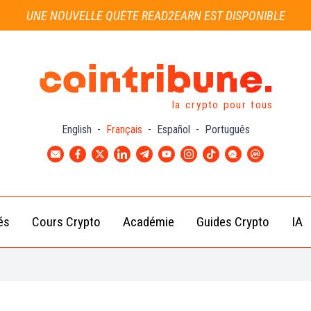
UNE NOUVELLE QUÊTE READ2EARN EST DISPONIBLE
la crypto pour tous
English
-
Français
-
Español
-
Português
és
Cours Crypto
Académie
Guides Crypto
IA
Actu
Bitcoin
Débutant
B
Crypto
(BTC)
d
Intermédiaire
Actu
Ethereum
G
Académie
Exchange
(ETH)
Cointribune
Actu
BNB
– section