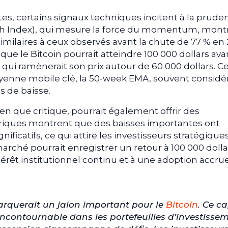
es, certains signaux techniques incitent à la prude
ngth Index), qui mesure la force du momentum, mont
imilaires à ceux observés avant la chute de 77 % en 
 que le Bitcoin pourrait atteindre 100 000 dollars ava
 qui ramènerait son prix autour de 60 000 dollars. C
yenne mobile clé, la 50-week EMA, souvent considé
 de baisse.
ien que critique, pourrait également offrir des
oriques montrent que des baisses importantes ont
icatifs, ce qui attire les investisseurs stratégiques.
arché pourrait enregistrer un retour à 100 000 dolla
érêt institutionnel continu et à une adoption accru
marquerait un jalon important pour le
Bitcoin
. Ce c
 incontournable dans les portefeuilles d’investisse