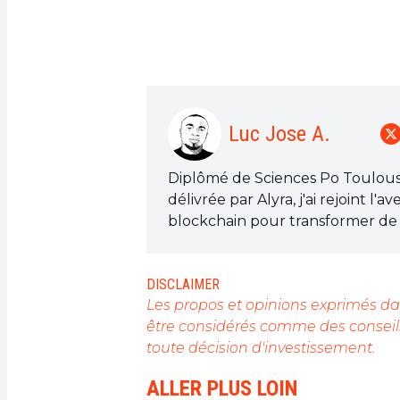
Luc Jose A.
Diplômé de Sciences Po Toulouse 
délivrée par Alyra, j'ai rejoint 
blockchain pour transformer de 
de sensibiliser et d'informer le
Mon objectif est de permettre à
DISCLAIMER
opportunités qu'elle offre. Je m
Les propos et opinions exprimés dan
l'actualité, de décrypter les te
être considérés comme des conseils
technologiques et de mettre en 
toute décision d'investissement.
révolution en marche.
ALLER PLUS LOIN