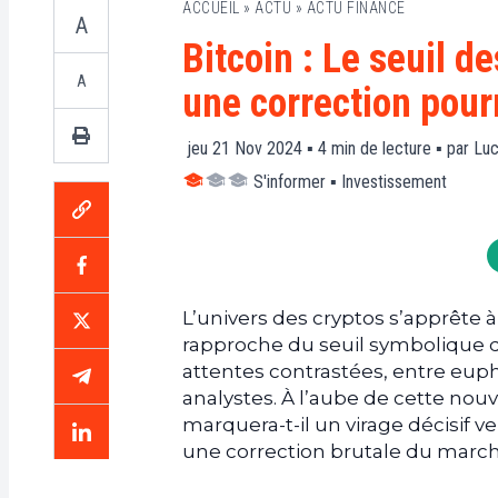
ACCUEIL
»
ACTU
»
ACTU FINANCE
A
Bitcoin : Le seuil d
A
une correction pourr
jeu 21 Nov 2024 ▪
4
min de lecture ▪ par
Luc
S'informer
▪
Investissement
L’univers des cryptos s’apprête 
rapproche du seuil symbolique 
attentes contrastées, entre euph
analystes. À l’aube de cette nouv
marquera-t-il un virage décisif v
une correction brutale du march