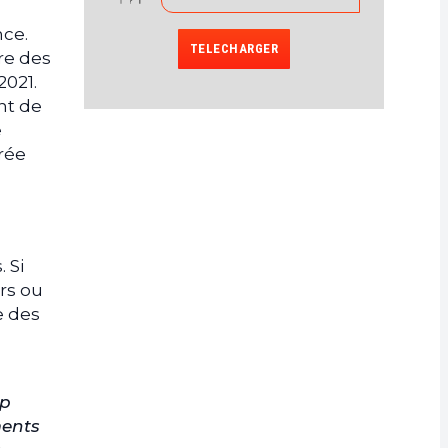
nce.
TELECHARGER
re des
2021.
nt de
e
rée
 Si
rs ou
e des
ap
ments