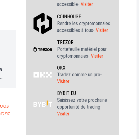
accessible-
Visiter
COINHOUSE
Rendre les cryptomonnaies
accessibles à tous-
Visiter
TREZOR
Portefeuille matériel pour
cryptomonnaies-
Visiter
OKX
a
Tradez comme un pro-
t
Visiter
les
BYBIT EU
Saisissez votre prochaine
 pas
opportunité de trading-
vant
Visiter
tte