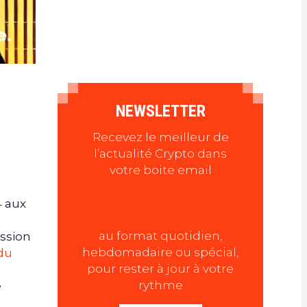
NEWSLETTER
Recevez le meilleur de
l’actualité Crypto dans
votre boite email
4 aux
au format quotidien,
ession
hebdomadaire ou spécial,
 du
pour rester à jour à votre
rythme
e