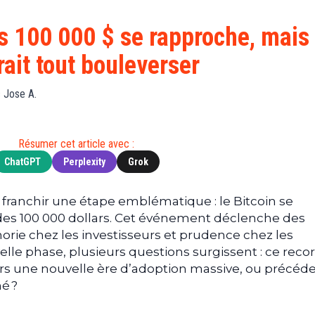
Finance
(BNB)
Avancé
a
Actu
XRP
G
es 100 000 $ se rapproche, mais
Web3
(XRP)
d
ait tout bouleverser
D
Actu
Cardano
Tech
(ADA)
G
 Jose A.
Actu
Dogecoin
i
People
(DOGE)
G
Résumer cet article avec :
ChatGPT
Perplexity
Grok
M
G
T
à franchir une étape emblématique : le Bitcoin se
des 100 000 dollars. Cet événement déclenche des
T
orie chez les investisseurs et prudence chez les
s
elle phase, plusieurs questions surgissent : ce reco
s
B
ers une nouvelle ère d’adoption massive, ou précéder
é ?
T
s