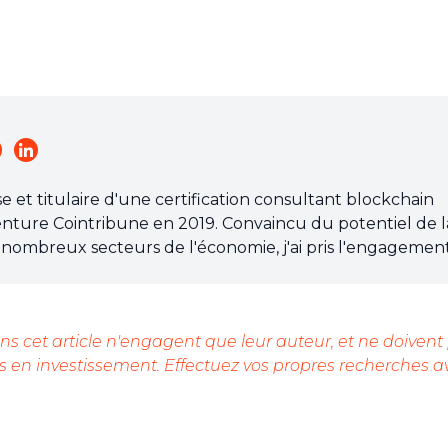
et titulaire d'une certification consultant blockchain
l'aventure Cointribune en 2019. Convaincu du potentiel de l
nombreux secteurs de l'économie, j'ai pris l'engagemen
 grand public sur cet écosystème en constante évolution.
 chacun de mieux comprendre la blockchain et de saisir 
'efforce chaque jour de fournir une analyse objective de
s cet article n'engagent que leur auteur, et ne doivent
ndances du marché, de relayer les dernières innovations
 en investissement. Effectuez vos propres recherches a
perspective les enjeux économiques et sociétaux de ce