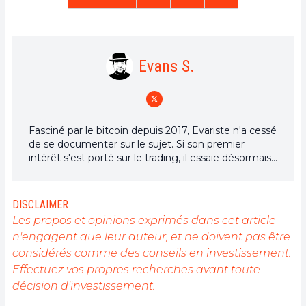
Evans S.
Fasciné par le bitcoin depuis 2017, Evariste n'a cessé
de se documenter sur le sujet. Si son premier
intérêt s'est porté sur le trading, il essaie désormais
activement d’appréhender toutes les avancées
centrées sur les cryptomonnaies. En tant que
rédacteur, il aspire à fournir en permanence un
DISCLAIMER
travail de haute qualité qui reflète l'état du secteur
Les propos et opinions exprimés dans cet article
dans son ensemble.
n'engagent que leur auteur, et ne doivent pas être
considérés comme des conseils en investissement.
Effectuez vos propres recherches avant toute
décision d'investissement.