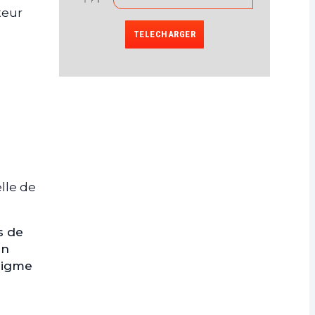
teur
TELECHARGER
elle de
s de
un
nigme