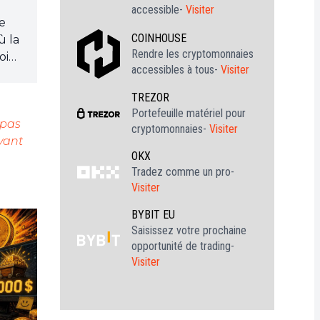
accessible-
Visiter
je
COINHOUSE
ù la
Rendre les cryptomonnaies
oin
accessibles à tous-
Visiter
TREZOR
Portefeuille matériel pour
 pas
cryptomonnaies-
Visiter
vant
OKX
Tradez comme un pro-
Visiter
BYBIT EU
Saisissez votre prochaine
opportunité de trading-
Visiter