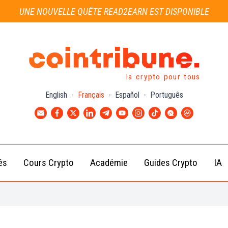
UNE NOUVELLE QUÊTE READ2EARN EST DISPONIBLE
la crypto pour tous
English
-
Français
-
Español
-
Português
és
Cours Crypto
Académie
Guides Crypto
IA
Actu
Bitcoin
Débutant
B
Crypto
(BTC)
d
Intermédiaire
Actu
Ethereum
G
Académie
Exchange
(ETH)
Cointribune
Actu
BNB
– section