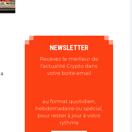
NEWSLETTER
Recevez le meilleur de
l’actualité Crypto dans
votre boite email
 a
au format quotidien,
hebdomadaire ou spécial,
pour rester à jour à votre
rythme