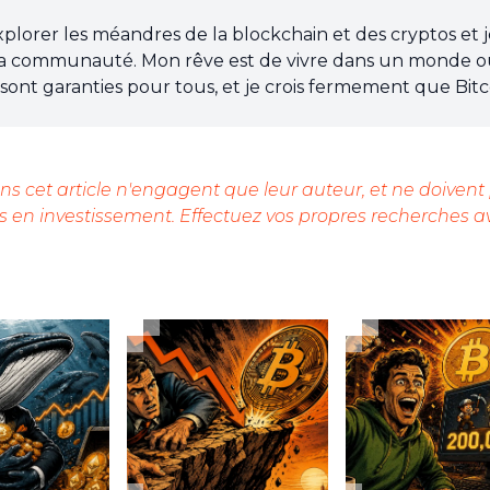
explorer les méandres de la blockchain et des cryptos et 
a communauté. Mon rêve est de vivre dans un monde o
re sont garanties pour tous, et je crois fermement que Bitc
ossible.
s cet article n'engagent que leur auteur, et ne doivent
 en investissement. Effectuez vos propres recherches a