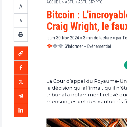
ACCUEIL
»
ACTU
»
ACTU CRYPTO
A
Bitcoin : L'incroyab
A
Craig Wright, le fau
sam 30 Nov 2024 ▪
3
min de lecture ▪ par
Fe
S'informer
▪
Événementiel
La Cour d’appel du Royaume-Uni v
la décision qui affirmait qu’il n’
tribunal a notamment relevé que
mensonges » et des « autorités fic