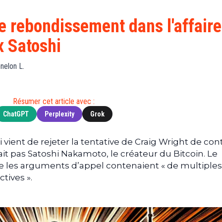
Finance
(BNB)
Avancé
a
Actu
XRP
G
le rebondissement dans l'affaire
Web3
(XRP)
d
x Satoshi
D
Actu
Cardano
Tech
(ADA)
G
nelon L.
Actu
Dogecoin
i
People
(DOGE)
G
Résumer cet article avec :
ChatGPT
Perplexity
Grok
M
G
T
ient de rejeter la tentative de Craig Wright de con
était pas Satoshi Nakamoto, le créateur du Bitcoin. Le
T
 les arguments d’appel contenaient « de multiples
s
tives ».
s
B
T
s