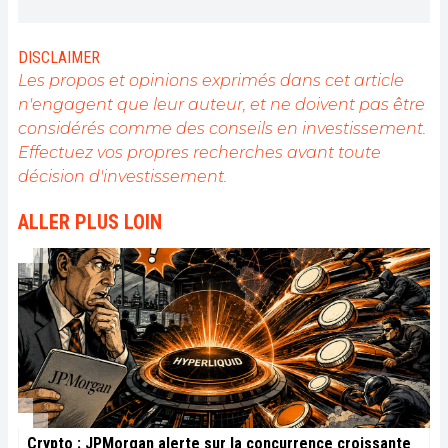
activement d’appréhender toutes les avancées
centrées sur les cryptomonnaies. En tant que
rédacteur, il aspire à fournir en permanence un
DISCLAIMER
travail de haute qualité qui reflète l'état du secteur
Les propos et opinions exprimés dans cet article
dans son ensemble.
n'engagent que leur auteur, et ne doivent pas être
considérés comme des conseils en investissement.
Effectuez vos propres recherches avant toute
décision d'investissement.
ALLER PLUS LOIN
Crypto : JPMorgan alerte sur la concurrence croissante