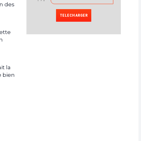
on des
TELECHARGER
ette
n
it la
e bien