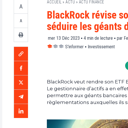
ACCUEIL
»
ACTU
»
ACTU FINANCE
A
BlackRock révise so
A
séduire les géants d
mer 13 Déc 2023 ▪
4
min de lecture ▪ par
Fe
S'informer
▪
Investissement
BlackRock veut rendre son ETF Bi
Le gestionnaire d’actifs a en eff
permettre aux géants bancaires 
règlementations auxquelles ils 