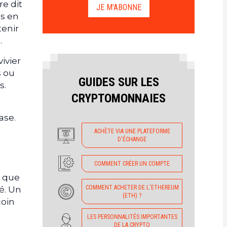
e dit
JE M'ABONNE
ds en
tenir
.
ivier
s ou
GUIDES SUR LES
s.
CRYPTOMONNAIES
ase.
ACHÈTE VIA UNE PLATEFORME
D'ÉCHANGE
COMMENT CRÉER UN COMPTE
e que
COMMENT ACHETER DE L'ETHEREUM
é. Un
(ETH) ?
coin
LES PERSONNALITÉS IMPORTANTES
DE LA CRYPTO