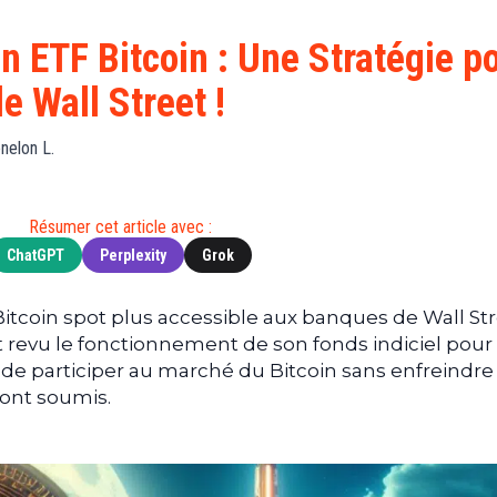
Finance
(BNB)
Avancé
a
Actu
XRP
G
n ETF Bitcoin : Une Stratégie p
Web3
(XRP)
d
e Wall Street !
D
Actu
Cardano
Tech
(ADA)
G
nelon L.
Actu
Dogecoin
i
People
(DOGE)
G
Résumer cet article avec :
ChatGPT
Perplexity
Grok
M
G
T
tcoin spot plus accessible aux banques de Wall Str
et revu le fonctionnement de son fonds indiciel pour
T
de participer au marché du Bitcoin sans enfreindre 
s
sont soumis.
s
B
T
s