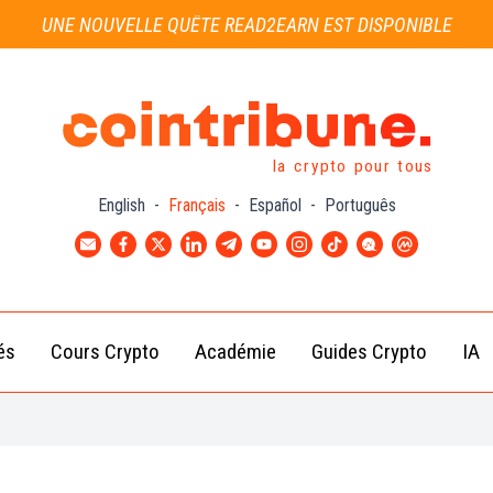
UNE NOUVELLE QUÊTE READ2EARN EST DISPONIBLE
la crypto pour tous
English
-
Français
-
Español
-
Português
és
Cours Crypto
Académie
Guides Crypto
IA
Actu
Bitcoin
Débutant
B
Crypto
(BTC)
d
Intermédiaire
Actu
Ethereum
G
Académie
Exchange
(ETH)
Cointribune
Actu
BNB
– section