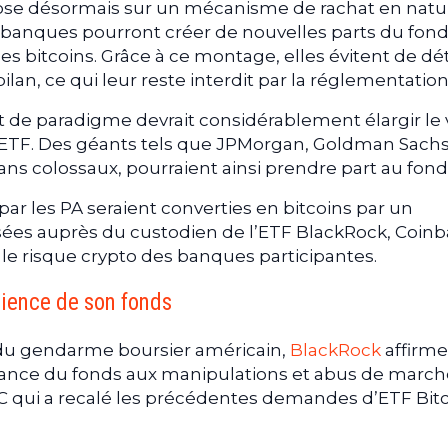
ose désormais sur un mécanisme de rachat en natur
s banques pourront créer de nouvelles parts du fon
es bitcoins. Grâce à ce montage, elles évitent de dé
an, ce qui leur reste interdit par la réglementation
e paradigme devrait considérablement élargir le v
 l’ETF. Des géants tels que JPMorgan, Goldman Sach
ans colossaux, pourraient ainsi prendre part au fond
 par les PA seraient converties en bitcoins par un
sées auprès du custodien de l’ETF BlackRock, Coinb
 le risque crypto des banques participantes.
lience de son fonds
du gendarme boursier américain,
BlackRock
affirm
istance du fonds aux manipulations et abus de march
EC qui a recalé les précédentes demandes d’ETF Bit