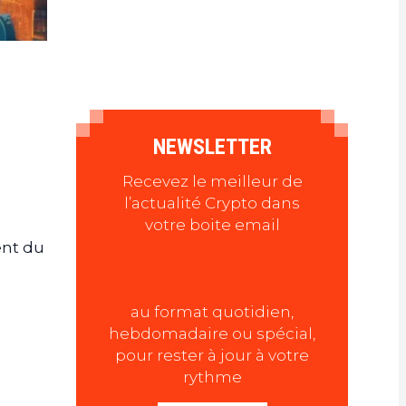
NEWSLETTER
Recevez le meilleur de
l’actualité Crypto dans
votre boite email
ent du
au format quotidien,
hebdomadaire ou spécial,
pour rester à jour à votre
rythme