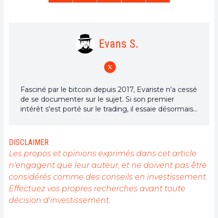
Evans S.
Fasciné par le bitcoin depuis 2017, Evariste n'a cessé
de se documenter sur le sujet. Si son premier
intérêt s'est porté sur le trading, il essaie désormais
activement d’appréhender toutes les avancées
centrées sur les cryptomonnaies. En tant que
rédacteur, il aspire à fournir en permanence un
DISCLAIMER
travail de haute qualité qui reflète l'état du secteur
Les propos et opinions exprimés dans cet article
dans son ensemble.
n'engagent que leur auteur, et ne doivent pas être
considérés comme des conseils en investissement.
Effectuez vos propres recherches avant toute
décision d'investissement.