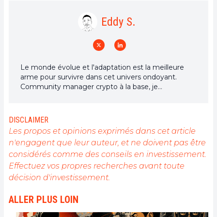
Eddy S.
Le monde évolue et l'adaptation est la meilleure
arme pour survivre dans cet univers ondoyant.
Community manager crypto à la base, je
m'intéresse à tout ce qui touche de près ou de loin
à la blockchain et ses dérivés. Dans l'optique de
partager mon expérience et de faire connaître un
DISCLAIMER
domaine qui me passionne, rien de mieux que de
Les propos et opinions exprimés dans cet article
rédiger des articles informatifs et décontractés à la
n'engagent que leur auteur, et ne doivent pas être
fois.
considérés comme des conseils en investissement.
Effectuez vos propres recherches avant toute
décision d'investissement.
ALLER PLUS LOIN