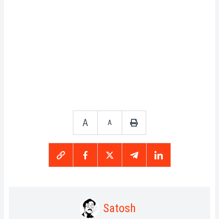
A
A
Satosh