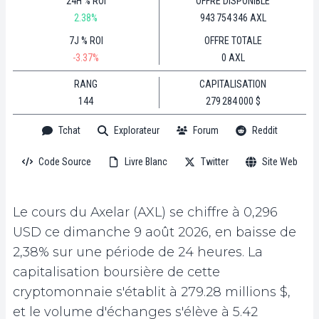
24H % ROI
OFFRE DISPONIBLE
2.38%
943 754 346 AXL
7J % ROI
OFFRE TOTALE
-3.37%
0 AXL
RANG
CAPITALISATION
144
279 284 000 $
Tchat
Explorateur
Forum
Reddit
Code Source
Livre Blanc
Twitter
Site Web
Le cours du Axelar (AXL) se chiffre à 0,296
USD ce dimanche 9 août 2026, en baisse de
2,38% sur une période de 24 heures. La
capitalisation boursière de cette
cryptomonnaie s'établit à 279.28 millions $,
et le volume d'échanges s'élève à 5.42