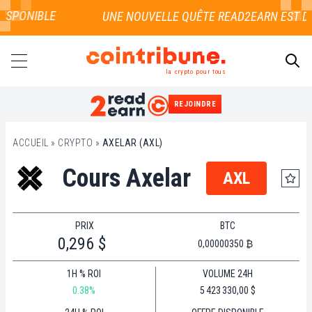
ISPONIBLE
la crypto pour tous
REJOINDRE
RECHERCHER
ACCUEIL
»
CRYPTO
»
AXELAR (AXL)
Cours Axelar
AXL
PRIX
BTC
0,296 $
0,00000350 ₿
1H % ROI
VOLUME 24H
0.38%
5 423 330,00 $