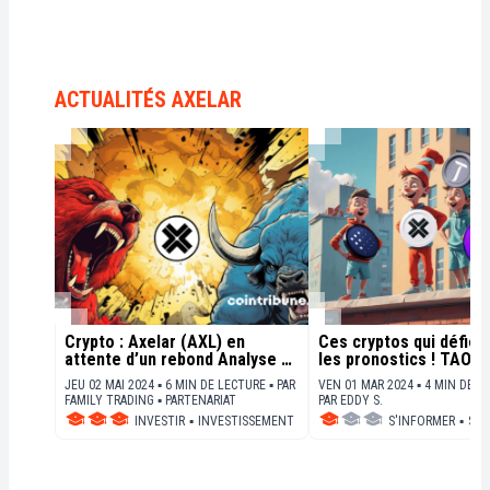
ACTUALITÉS AXELAR
Crypto : Axelar (AXL) en
Ces cryptos qui défien
attente d’un rebond Analyse du
les pronostics ! TAO en
02 avril 2024
JEU 02 MAI 2024 ▪ 6 MIN DE LECTURE ▪
PAR
VEN 01 MAR 2024 ▪ 4 MIN DE L
FAMILY TRADING
▪
PARTENARIAT
PAR
EDDY S.
INVESTIR
▪
INVESTISSEMENT
S'INFORMER
▪
STA