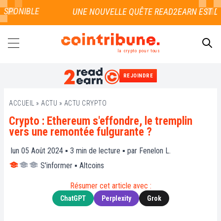
SPONIBLE
la crypto pour tous
REJOINDRE
RECHERCHER
ACCUEIL
»
ACTU
»
ACTU CRYPTO
Crypto : Ethereum s'effondre, le tremplin
vers une remontée fulgurante ?
lun 05 Août 2024 ▪
3
min de lecture ▪ par
Fenelon L.
S'informer
▪
Altcoins
Résumer cet article avec :
ChatGPT
Perplexity
Grok