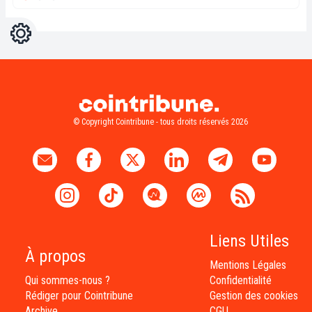
Réglages
Light
Dark
© Copyright Cointribune - tous droits réservés 2026
Liens Utiles
À propos
Mentions Légales
Qui sommes-nous ?
Confidentialité
Rédiger pour Cointribune
Gestion des cookies
Archive
CGU